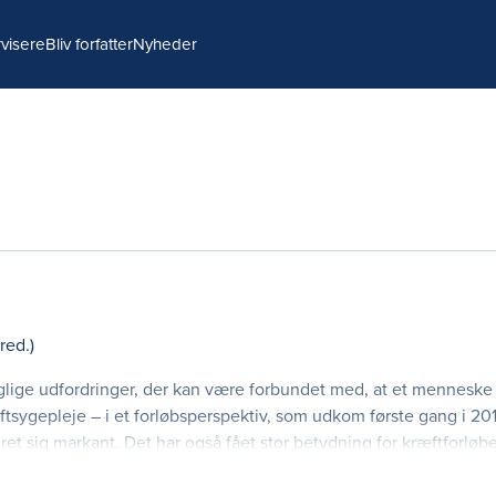
visere
Bliv forfatter
Nyheder
(red.)
lige udfordringer, der kan være forbundet med, at et menneske få
tsygepleje – i et forløbsperspektiv, som udkom første gang i 20
t sig markant. Det har også fået stor betydning for kræftforløb
gen analyse