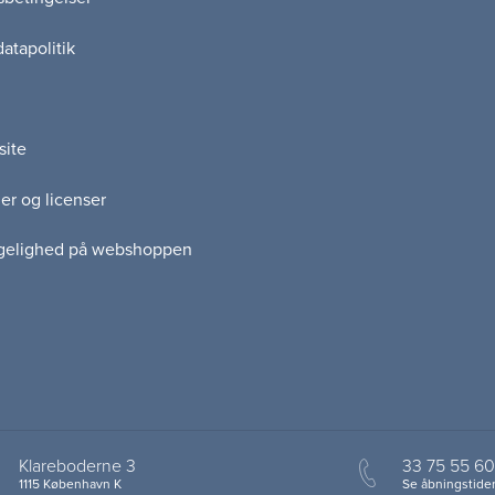
atapolitik
site
er og licenser
gelighed på webshoppen
Klareboderne 3
33 75 55 60
1115 København K
Se åbningstider