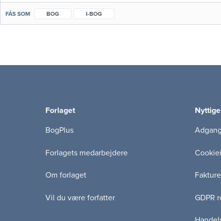
FÅS SOM
BOG
I-BOG
Forlaget
Nyttige
BogPlus
Adgang 
Forlagets medarbejdere
Cookie
Om forlaget
Fakture
Vil du være forfatter
GDPR re
Handels