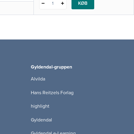
KØB
1
Gyldendal-gruppen
Alvilda
Hans Reitzels Forlag
highlight
Gyldendal
Gyldendal e-Learning