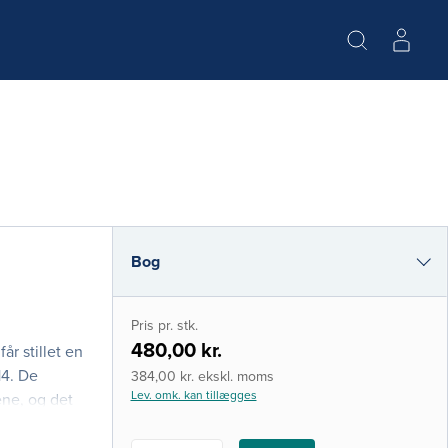
Bog
i-bog
Pris pr. stk.
480,00 kr.
r stillet en
14. De
384,00 kr. ekskl. moms
Lev. omk. kan tillægges
ene, og det