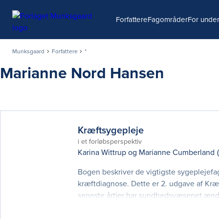
Søg
Forfattere
Fagområder
For under
Munksgaard
Forfattere
*
Marianne Nord Hansen
Kræftsygepleje
i et forløbsperspektiv
Karina Wittrup
og
Marianne Cumberland
Bogen beskriver de vigtigste sygeplejefag
kræftdiagnose. Dette er 2. udgave af Kræf
seneste årtier har sundhedsvæsenet ændre
giver nogle særlige udfordringer, som bo