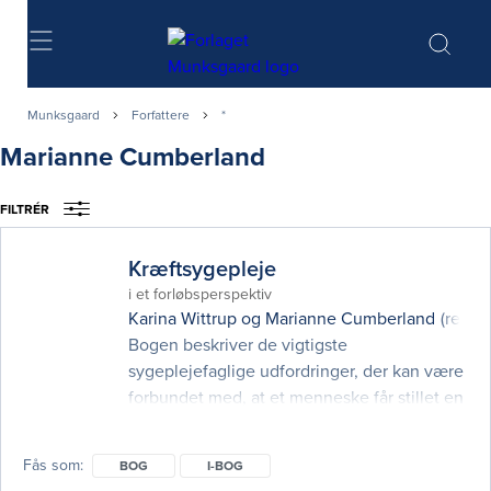
Søg
Munksgaard
Forfattere
*
Marianne Cumberland
FILTRÉR
Kræftsygepleje
i et forløbsperspektiv
Karina Wittrup
og
Marianne Cumberland
(red.)
Bogen beskriver de vigtigste
sygeplejefaglige udfordringer, der kan være
forbundet med, at et menneske får stillet en
kræftdiagnose. Dette er 2. udgave af
Kræftsygepleje – i et forløbsperspektiv, som
Fås som
BOG
I-BOG
udkom første gang i 2014. De seneste årtier