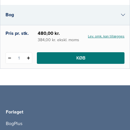
har sundhedsvæsenet ændret sig markant.
Det har også fået stor betydning for
Bog
kræftforløbene, og det giver nogle særlige
udfordringer, som bogen analyse
i-bog
Pris pr. stk.
480,00 kr.
Lev. omk. kan tillægges
384,00 kr. ekskl. moms
KØB
1
Forlaget
BogPlus