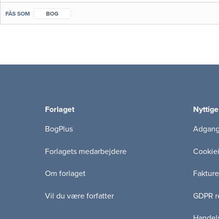
FÅS SOM
BOG
Forlaget
Nyttige
BogPlus
Adgang 
Forlagets medarbejdere
Cookie
Om forlaget
Fakture
Vil du være forfatter
GDPR re
Handels