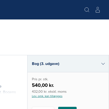
Bog (3. udgave)
Bog (2. udgave)
Pris pr. stk.
540,00 kr.
e
432,00 kr. ekskl. moms
t. Bogens
Lev. omk. kan tillægges