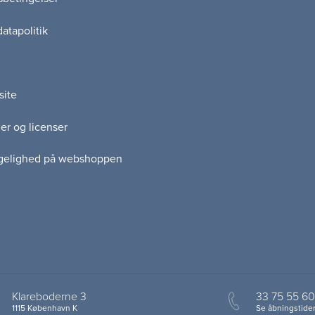
atapolitik
site
er og licenser
gelighed på webshoppen
Klareboderne 3
33 75 55 60
1115 København K
Se åbningstider