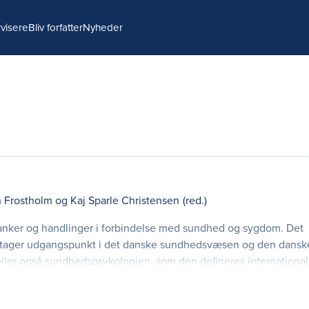
visere
Bliv forfatter
Nyheder
h Frostholm
og
Kaj Sparle Christensen
(red.)
tanker og handlinger i forbindelse med sundhed og sygdom. Det
el tager udgangspunkt i det danske sundhedsvæsen og den dansk
jler også sundhedspsykologien, som den defineres international
r: Sundhedspsykologiske p