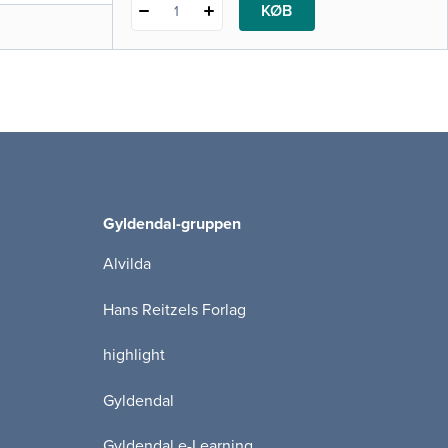
KØB
1
Gyldendal-gruppen
Alvilda
Hans Reitzels Forlag
highlight
Gyldendal
Gyldendal e-Learning