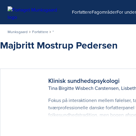
Søg
Forfattere
Fagområder
For under
Munksgaard
Forfattere
*
Majbritt Mostrup Pedersen
Klinisk sundhedspsykologi
Tina Birgitte Wisbech Carstensen
,
Lisbet
Fokus på interaktionen mellem følelser, 
tværprofessionelle danske forfatterpan
folkesundhedstradition, men bogen afspe
kapitler er grupperet i seks hovedtemae