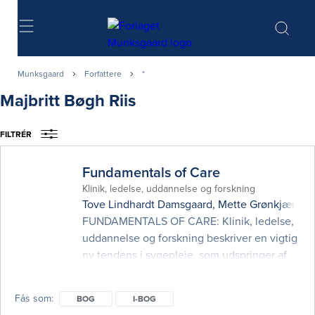
Søg
Munksgaard
Forfattere
*
Majbritt Bøgh Riis
FILTRÉR
Fundamentals of Care
Klinik, ledelse, uddannelse og forskning
Tove Lindhardt Damsgaard
,
Mette Grønkjær
og
FUNDAMENTALS OF CARE: Klinik, ledelse,
uddannelse og forskning beskriver en vigtig
ny tendens i sygepleje, som udspringer af
overbevisende international dokumentation
for mangelfuld sygepleje – især i forhold til
Fås som
BOG
I-BOG
patienter og borgeres fundamentale behov.