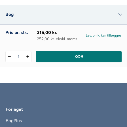
Det er den første samlede præsentation af
begrebsrammen Fundamentals of Care på
Bog
dansk i bogform, og målet er at bidrage til,
at alle sygeplejersker fokuserer mere
målrettet på syge
i-bog
Pris pr. stk.
315,00 kr.
Lev. omk. kan tillægges
252,00 kr. ekskl. moms
KØB
1
Forlaget
BogPlus