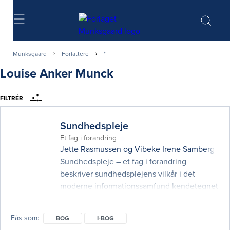
Søg
Munksgaard
Forfattere
*
Louise Anker Munck
FILTRÉR
Sundhedspleje
Et fag i forandring
Jette Rasmussen
og
Vibeke Irene Samberg
(red
Sundhedspleje – et fag i forandring
beskriver sundhedsplejens vilkår i det
moderne informationssamfund kendetegnet
ved mangfoldighed. Hele familien er i fokus,
og bogen viser, hvordan sundhedspleje
Fås som
BOG
I-BOG
kræver forskellige overvejelser og metoder