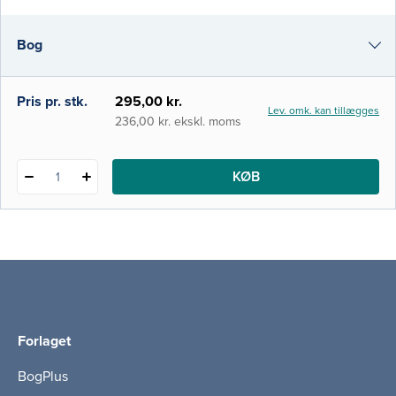
fra familie til familie. Bogen er tænkt som en
grundbog til studerende på
Bog
specialuddannelsen til sundhedsplejerske.
Men den er også målr
i-bog
Pris pr. stk.
295,00 kr.
Lev. omk. kan tillægges
236,00 kr. ekskl. moms
KØB
1
Forlaget
BogPlus