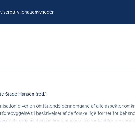
visere
Bliv forfatter
Nyheder
tte Stage Hansen
(red.)
nisation giver en omfattende gennemgang af alle aspekter omkr
 forebyggelse til beskrivelser af de forskellige former for behan
æsenets organisation omkring adipøse. Der er kapitler om specie
indretning og problemer i forbindelse med o