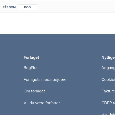
FÅS SOM
BOG
Forlaget
Nyttige
BogPlus
Adgang 
Forlagets medarbejdere
Cookie
Om forlaget
Fakture
Vil du være forfatter
GDPR re
Handels