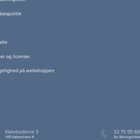
atapolitik
site
er og licenser
gelighed på webshoppen
Klareboderne 3
33 75 55 60
1115 København K
Se åbningstider