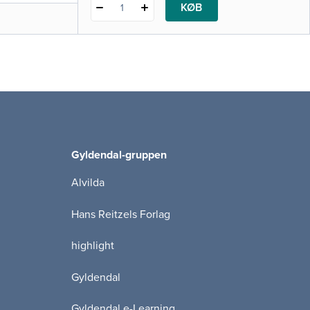
KØB
1
Gyldendal-gruppen
Alvilda
Hans Reitzels Forlag
highlight
Gyldendal
Gyldendal e-Learning