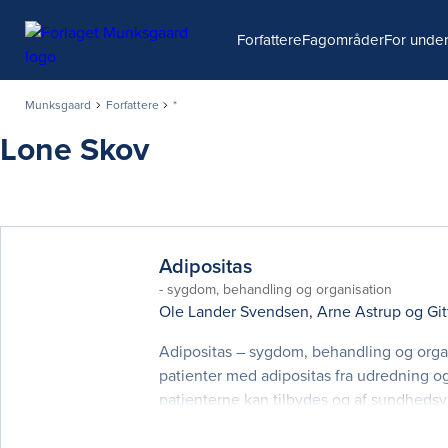
Søg
Forfattere
Fagområder
For under
Munksgaard
Forfattere
*
Lone Skov
Adipositas
- sygdom, behandling og organisation
Ole Lander Svendsen
,
Arne Astrup
og
Gi
Adipositas – sygdom, behandling og orga
patienter med adipositas fra udredning og
patienterne kan tilbydes og af sundhedsv
som fx dosering af lægemidler, hospitals