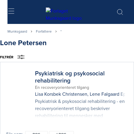
Søg
Munksgaard
Forfattere
*
Lone Petersen
FILTRÉR
Psykiatrisk og psykosocial
rehabilitering
En recoveryorienteret tilgang
Lisa Korsbek Christensen
,
Lene Falgaard Eplov
Psykiatrisk & psykosocial rehabilitering - en
recoveryorienteret tilgang beskriver
rehabilitering til mennesker med
sindslidelser. Udgangspunktet er en indsats
med fokus på den enkeltes egne mål og