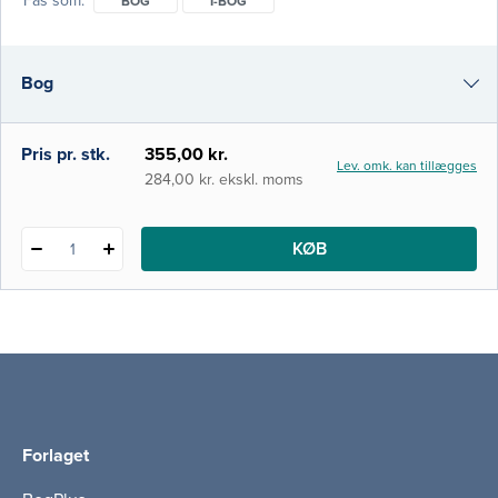
Fås som
BOG
I-BOG
ressourcer. Bogen bidrager bl.a. med
metoder og teoretiske forudsætninger for
en national psykiatrisk og psykosocial
Bog
rehabiliteringspraksis og henvender sig især
til fagfolk inden for behandlings-
i-bog
Pris pr. stk.
355,00 kr.
Lev. omk. kan tillægges
284,00 kr. ekskl. moms
KØB
1
Forlaget