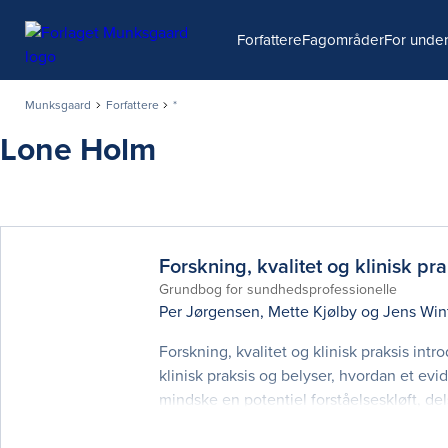
Søg
Forfattere
Fagområder
For under
Munksgaard
Forfattere
*
Lone Holm
Forskning, kvalitet og klinisk pra
Grundbog for sundhedsprofessionelle
Per Jørgensen
,
Mette Kjølby
og
Jens Win
Forskning, kvalitet og klinisk praksis int
klinisk praksis og belyser, hvordan et e
mindske en potentiel forståelseskløft, de
udøves i praksis. Bogen er anlagt som gr