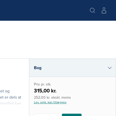
Bog
i-bog
Pris pr. stk.
315,00 kr.
tet og
t er dels at
252,00 kr. ekskl. moms
Lev. omk. kan tillægges
mspillet kan