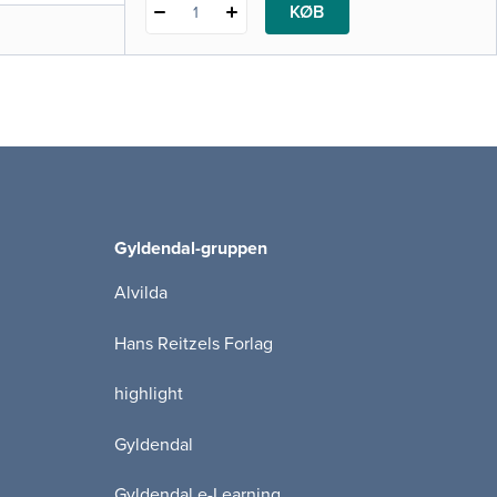
KØB
1
Gyldendal-gruppen
Alvilda
Hans Reitzels Forlag
highlight
Gyldendal
Gyldendal e-Learning