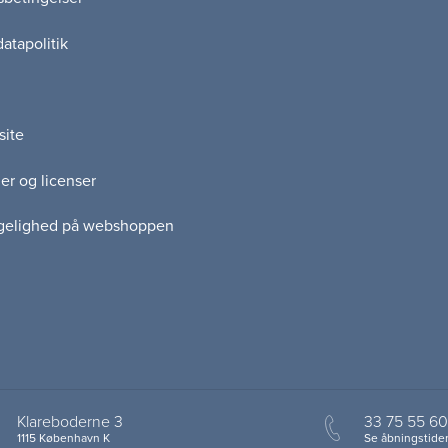
atapolitik
site
er og licenser
gelighed på webshoppen
Klareboderne 3
33 75 55 60
1115 København K
Se åbningstider