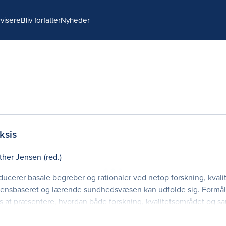
visere
Bliv forfatter
Nyheder
ksis
ther Jensen
(red.)
roducerer basale begreber og rationaler ved netop forskning, kvali
vidensbaseret og lærende sundhedsvæsen kan udfolde sig. Formåle
ls at præsentere, hvordan både forskning, kvalitetsområdet og sa
undbog og praktisk vejled