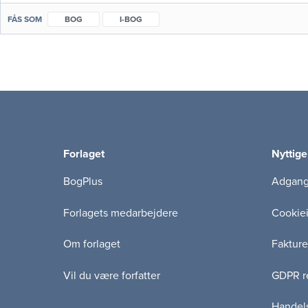
FÅS SOM
BOG
I-BOG
Forlaget
Nyttige
BogPlus
Adgang 
Forlagets medarbejdere
Cookie
Om forlaget
Fakture
Vil du være forfatter
GDPR re
Handels