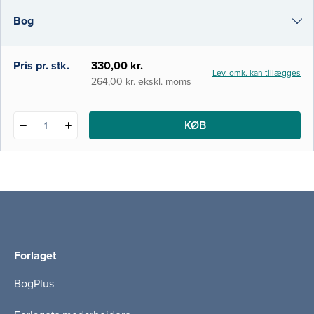
gøre denne viden håndterbar og anvendelig
Bog
for kommende mad- og
sundhedsprofessionelle. Bogen b
i-bog
Pris pr. stk.
330,00 kr.
Lev. omk. kan tillægges
264,00 kr. ekskl. moms
KØB
1
Forlaget
BogPlus