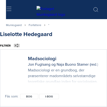
Søg
Munksgaard
Forfattere
*
Liselotte Hedegaard
FILTRÉR
Madsociologi
Jon Fuglsang
og
Naja Buono Stamer
(red.)
Madsociologi er en grundbog, der
præsenterer madområdets selvstændige
teoretiske grundlag inden for sociologien.
Bogen beskriver en række madsociologiske
teorier og problemstillinger og viser,
Fås som
BOG
I-BOG
hvordan disse kan bruges i praksis i analyser
af mad og forbrug. Det er bogens formål at