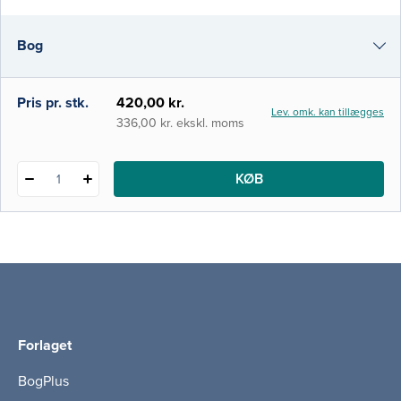
patientcentreret tilgang. I bogen belyses
den palliative indsats i et tværfagligt
Bog
perspektiv. Der fokuseres både på faktuel
viden, opøvelser af færdigheder og
bevidstgørelse a
i-bog
Pris pr. stk.
420,00 kr.
Lev. omk. kan tillægges
336,00 kr. ekskl. moms
KØB
1
Forlaget
BogPlus