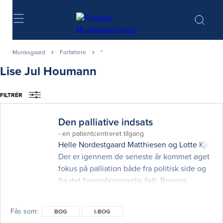
Søg
Munksgaard
Forfattere
*
Lise Jul Houmann
FILTRÉR
Den palliative indsats
- en patientcentreret tilgang
Helle Nordestgaard Matthiesen
og
Lotte Kjelst
Der er igennem de seneste år kommet øget
fokus på palliation både fra politisk side og
fra det fagprofessionelle felt. Bogens
forskellige kapitler kommer bredt omkring
vigtige områder i den palliative indsats og
Fås som
BOG
I-BOG
hele vejen igennem ud fra en