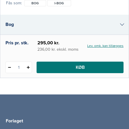
Fås som
BOG
I-BOG
behandler centrale elementer som at være
patient, lidelse, død, rehabilitering og
hospitalisering. Del 2 beskriver nyere
Bog
danske forskningsprojekter, der omhandler
de tidligere behandlede temaer og
begreber. Målgruppen e
i-bog
Pris pr. stk.
295,00 kr.
Lev. omk. kan tillægges
236,00 kr. ekskl. moms
KØB
1
Forlaget