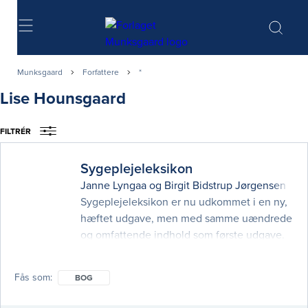
Søg
Munksgaard
Forfattere
*
Lise Hounsgaard
FILTRÉR
Sygeplejeleksikon
Janne Lyngaa
og
Birgit Bidstrup Jørgensen
(red
Sygeplejeleksikon er nu udkommet i en ny,
hæftet udgave, men med samme uændrede
og omfattende indhold som første udgave.
Sygeplejeleksikon er en opslagsbog, der
beskriver værdier, begreber, fænomener,
Fås som
BOG
teorier og personer i 332 alfabetisk ordnede
opslag. Opslagene repræsenterer den viden