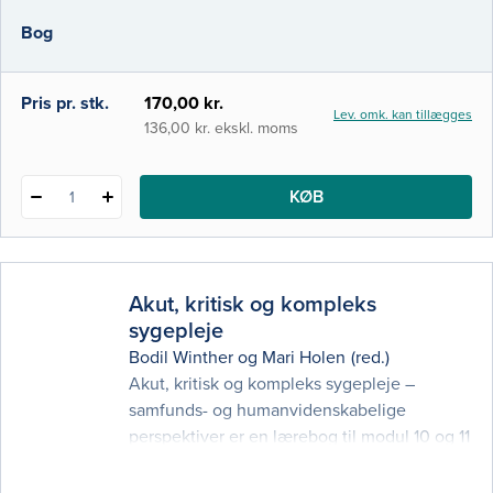
og kunnen, der kendetegner
Bog
sygeplejefagets virksomhed i klinisk,
pædagogisk, ledelsesmæssig og udviklings-
Pris pr. stk.
170,00 kr.
Lev. omk. kan tillægges
136,00 kr. ekskl. moms
KØB
1
Akut, kritisk og kompleks
sygepleje
Bodil Winther
og
Mari Holen
(red.)
Akut, kritisk og kompleks sygepleje –
samfunds- og humanvidenskabelige
perspektiver er en lærebog til modul 10 og 11
på sygeplejerskeuddannelsen i faget
sygepleje. Bogen består af to dele. Del 1