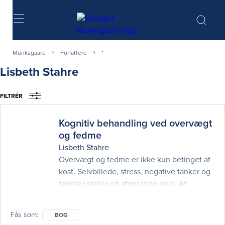
Søg
Munksgaard
Forfattere
*
Lisbeth Stahre
FILTRÉR
Kognitiv behandling ved overvægt
og fedme
Lisbeth Stahre
Overvægt og fedme er ikke kun betinget af
kost. Selvbillede, stress, negative tanker og
følelser spiller en afgørende rolle. At
regulere overspisning indebærer derfor en
bevidstgørelse af årsagerne til
Fås som
BOG
overspisningen, samt adgang til det værktøj