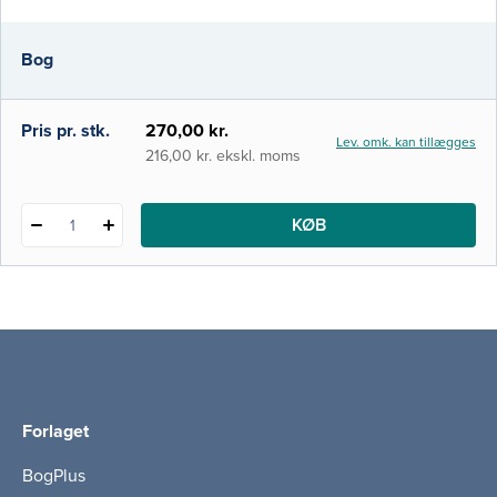
der kan skabe positiv forandring. Kognitiv
behandling ved overvægt og fedme
Bog
beskriver et program (Cognitive Treatment
Restraint Therapy) for behandli
Pris pr. stk.
270,00 kr.
Lev. omk. kan tillægges
216,00 kr. ekskl. moms
KØB
1
Forlaget
BogPlus