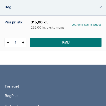
eksisterende kapitler, så hele bogen nu
Bog
fremstår i en mere aktuel udgave. Der er
stadig fokus på de vigtigste områder, hvor
aktivitet og mobilitet
i-bog
Pris pr. stk.
315,00 kr.
Lev. omk. kan tillægges
252,00 kr. ekskl. moms
KØB
1
Forlaget
BogPlus