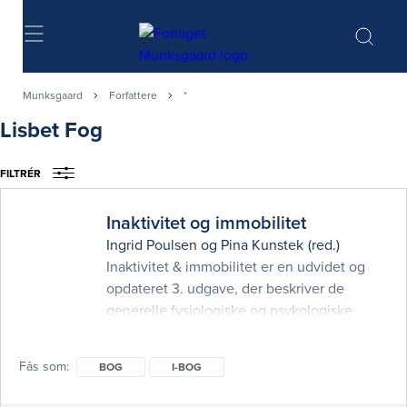
Søg
Munksgaard
Forfattere
*
Lisbet Fog
FILTRÉR
Inaktivitet og immobilitet
Ingrid Poulsen
og
Pina Kunstek
(red.)
Inaktivitet & immobilitet er en udvidet og
opdateret 3. udgave, der beskriver de
generelle fysiologiske og psykologiske
konsekvenser af at være fysisk inaktiv og
immobil. Der er i 3. udgave sket en
Fås som
BOG
I-BOG
opdatering og i nogle tilfælde en mere
gennemgribende revision af de