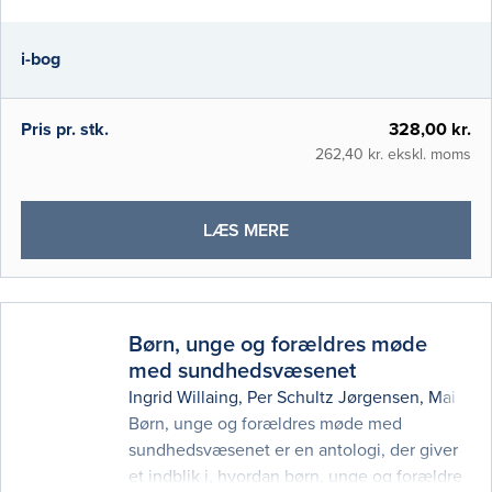
giver en bred introduktion til metodelære,
og bogen er den første af sin art som er
i-bog
rettet mod idræt i Skandinavien. Den er
opby
Pris pr. stk.
328,00 kr.
262,40 kr. ekskl. moms
OM
LÆS MERE
METODER
I
IDRÆTS-
OG
Børn, unge og forældres møde
FYSIOTERAPIFORSKNIN
med sundhedsvæsenet
(I-
Ingrid Willaing
,
Per Schultz Jørgensen
,
Mai Hei
BOG)
Børn, unge og forældres møde med
sundhedsvæsenet er en antologi, der giver
et indblik i, hvordan børn, unge og forældre