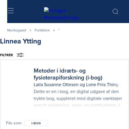
Søg
Munksgaard
Forfattere
*
Linnea Ytting
FILTRÉR
Metoder i idræts- og
fysioterapiforskning (i-bog)
Laila Susanne Ottesen
og
Lone Friis Thing
(red.
Dette er en i-bog, en digital udgave af den
trykte bog, suppleret med digitale værktøjer
som fx oplæsning, søge- og notefunktion. I-
bogen kan læses på computer, tablet og
smartphone overalt, hvor der er
Fås som
I-BOG
internetadgang. Metoder i idrætsforskning