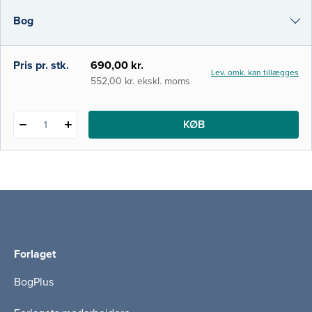
foretrukken grundbog på en række
Bog
professionsbacheloruddannelser samt på
kandidatuddannelser som medicin,
folkesundhedsvidenskab og sociologi.
e-bog
Pris pr. stk.
690,00 kr.
Lev. omk. kan tillægges
Siden den første udgave udk
i-bog
552,00 kr. ekskl. moms
KØB
1
Forlaget
BogPlus