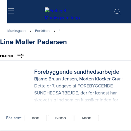
Søg
Munksgaard
Forfattere
*
Line Møller Pedersen
FILTRÉR
Forebyggende sundhedsarbejde
Bjarne Bruun Jensen
,
Morten Klöcker Grønbæk
Dette er 7. udgave af FOREBYGGENDE
SUNDHEDSARBEJDE, der for længst har
skrevet sig ind som en klassiker inden for
områderne forebyggelse og
sundhedsfremme. Bogen har over en
Fås som
BOG
E-BOG
I-BOG
periode på 35 år fået status af et alment
accepteret opslagsværk og er en