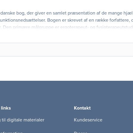
danske bog, der giver en samlet præsentation af de mange hjæl
nktionsnedsættelser. Bogen er skrevet af en række forfattere, de
r. Den primære målgruppe er ergoterapeut- og fysioterapeutstu
dre faggrupp
 links
Kontakt
til digitale materialer
Kundeservice