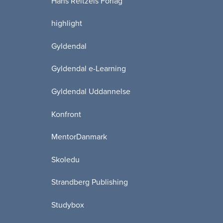
Hans Reitzels Forlag
highlight
Gyldendal
Gyldendal e-Learning
Gyldendal Uddannelse
Konfront
MentorDanmark
Skoledu
Strandberg Publishing
Studybox