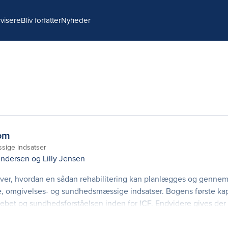
visere
Bliv forfatter
Nyheder
dom
sige indsatser
Andersen
og
Lilly Jensen
er, hvordan en sådan rehabilitering kan planlægges og gennemf
le, omgivelses- og sundhedsmæssige indsatser. Bogens første kap
rebet og sundhedsforståelsen inden for ICF. Endvidere gives der 
 af behandlingen af demens