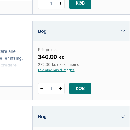
KØB
1
Bog
i-bog
Pris pr. stk.
ere alle
340,00 kr.
eller afslag.
272,00 kr. ekskl. moms
 bredere
Lev. omk. kan tillægges
KØB
1
Bog