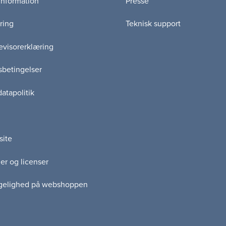
information
Presse
ring
Teknisk support
visorerklæring
betingelser
atapolitik
site
er og licenser
gelighed på webshoppen