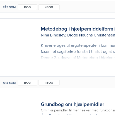
FÅS SOM
BOG
I-BOG
Metodebog i hjælpemiddelformi
Nina Bindslev
,
Didde Neuchs Christense
Kravene øges til ergoterapeuter i kommun
faser i et sagsforløb fra start til slut og a
Denne 2. udgave af Metodebog i hjælpemid
vifte af metoder og modeller. Ønsket er a
FÅS SOM
BOG
I-BOG
Grundbog om hjælpemidler
Om hjælpemidler til mennesker med funktions