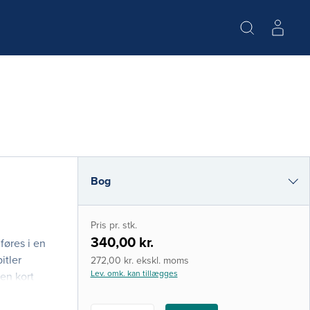
Bog
i-bog
Pris pr. stk.
340,00 kr.
øres i en
itler
272,00 kr. ekskl. moms
Lev. omk. kan tillægges
en kort