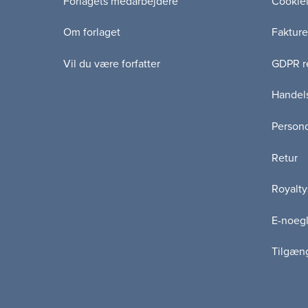
Forlagets medarbejdere
Cookie
Om forlaget
Fakture
Vil du være forfatter
GDPR re
Handels
Persond
Retur
Royalty
E-noegl
Tilgæn