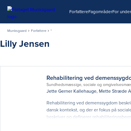
Søg
Forfattere
Fagområder
For under
Munksgaard
Forfattere
*
Lilly Jensen
Rehabilitering ved demenssyg
Sundhedsmæssige, sociale og omgivelsesmæs
Jette Gerner Kallehauge
,
Mette Stræde 
Rehabilitering ved demenssygdom beskriv
dansk kontekst, og der er fokus på socia
beskriver og definerer rehabiliteringsbeg
gennemgang af den historiske udvikling