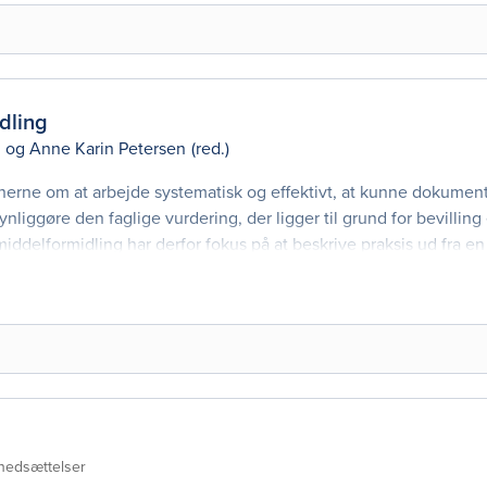
dling
n
og
Anne Karin Petersen
(red.)
erne om at arbejde systematisk og effektivt, at kunne dokument
t synliggøre den faglige vurdering, der ligger til grund for bevilling 
delformidling har derfor fokus på at beskrive praksis ud fra en
t fremlægge en faglig
nedsættelser