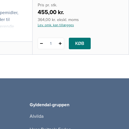
i-bog
Pris pr. stk.
455,00 kr.
pemidler,
r til
364,00 kr. ekskl. moms
Lev. omk. kan tillægges
derende
KØB
1
Gyldendal-gruppen
Alvilda