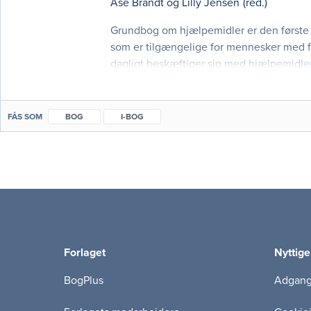
Åse Brandt
og
Lilly Jensen
(red.)
Grundbog om hjælpemidler er den første 
som er tilgængelige for mennesker med fu
dagligt beskæftiger sig med hjælpemidle
samt færdiguddannede terapeuter og an
FÅS SOM
BOG
I-BOG
Forlaget
Nyttige
BogPlus
Adgang 