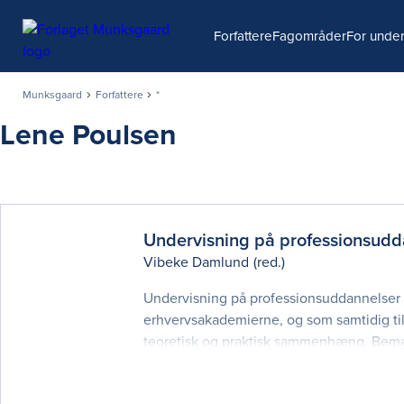
Søg
Forfattere
Fagområder
For under
Munksgaard
Forfattere
*
Lene Poulsen
Undervisning på professionsudd
Vibeke Damlund
(red.)
Undervisning på professionsuddannelser e
erhvervsakademierne, og som samtidig til
teoretisk og praktisk sammenhæng. Bemær
udgangspunkt ikke frieksemplarer af bog