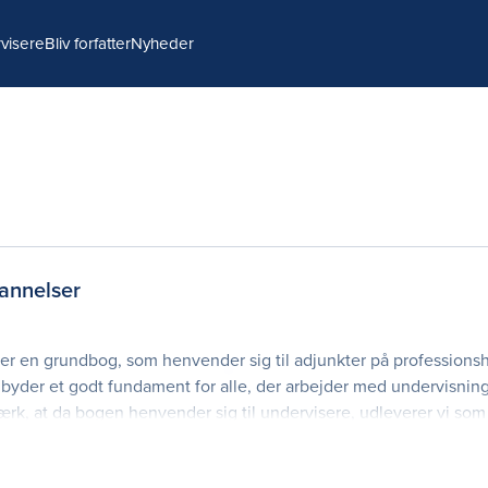
visere
Bliv forfatter
Nyheder
annelser
r en grundbog, som henvender sig til adjunkter på professionsh
byder et godt fundament for alle, der arbejder med undervisning
k, at da bogen henvender sig til undervisere, udleverer vi som
en. Boge