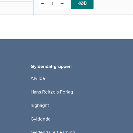
KØB
1
Gyldendal-gruppen
Alvilda
Hans Reitzels Forlag
highlight
Gyldendal
Gyldendal e-Learning