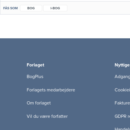
FÅS SOM
BOG
I-BOG
Forlaget
Nyttige
BogPlus
Adgang 
Forlagets medarbejdere
Cookie
Om forlaget
Fakture
Vil du være forfatter
GDPR re
Handels