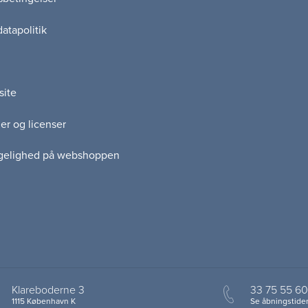
atapolitik
site
er og licenser
gelighed på webshoppen
Klareboderne 3
33 75 55 60
1115 København K
Se åbningstider