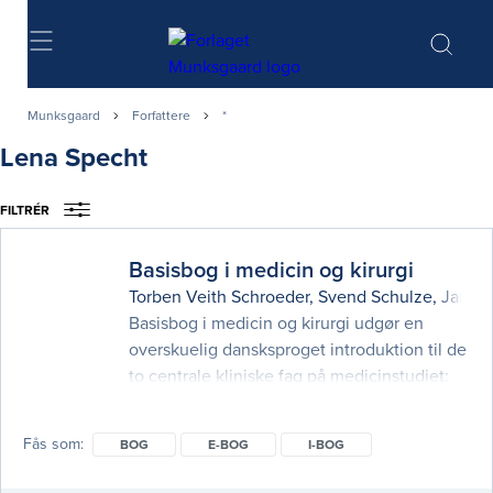
Søg
Munksgaard
Forfattere
*
Lena Specht
FILTRÉR
Basisbog i medicin og kirurgi
Torben Veith Schroeder
,
Svend Schulze
,
Jannik
Basisbog i medicin og kirurgi udgør en
overskuelig dansksproget introduktion til de
to centrale kliniske fag på medicinstudiet:
intern medicin og kirurgi. I bogens indhold
og opbygning er der lagt vægt på hyppige
Fås som
BOG
E-BOG
I-BOG
og almindelige sygdomme samt på mere
sjældne tilstande, hvor manglende viden