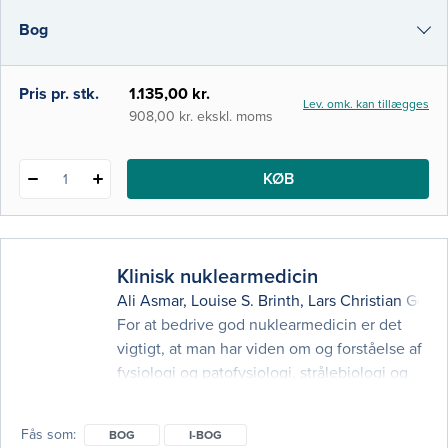
om sygdommen kan få fatale konsekvenser
Bog
for patienten. I denne 6. udgave er det
grundlæggende koncept jus
e-bog
Pris pr. stk.
1.135,00 kr.
Lev. omk. kan tillægges
i-bog
908,00 kr. ekskl. moms
KØB
1
Klinisk nuklearmedicin
Ali Asmar
,
Louise S. Brinth
,
Lars Christian Gorm
For at bedrive god nuklearmedicin er det
vigtigt, at man har viden om og forståelse af
fysiologi og patofysiologi, strålebiologi og
strålehygiejne samt måleteknik og
metodevurdering. Samtidig er læring inden
Fås som
BOG
I-BOG
for specialet i høj grad baseret på