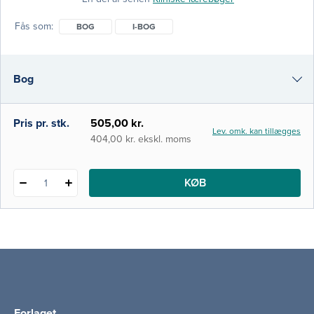
klinisk forskning som teknologiske
fremskridt. Behandlingen af patienter med
Fås som
BOG
I-BOG
kræftsygdomme bliver således hele tiden
mere effektiv, men også mere kompleks.
Bogen søger at dække behovet for en
Bog
samlet og opdateret præsentation af den
nyeste viden inden for områ
i-bog
Pris pr. stk.
505,00 kr.
Lev. omk. kan tillægges
404,00 kr. ekskl. moms
KØB
1
Forlaget