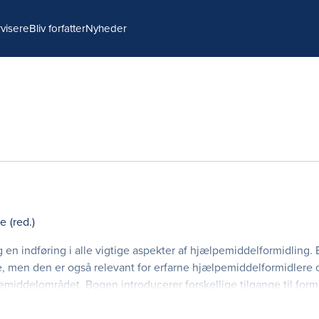
visere
Bliv forfatter
Nyheder
ke
(red.)
 en indføring i alle vigtige aspekter af hjælpemiddelformidling.
, men den er også relevant for erfarne hjælpemiddelformidlere 
middelområdet. Bogen introducerer forskellige tilgange til formi
erisk model for systematisk hjælpemiddelf