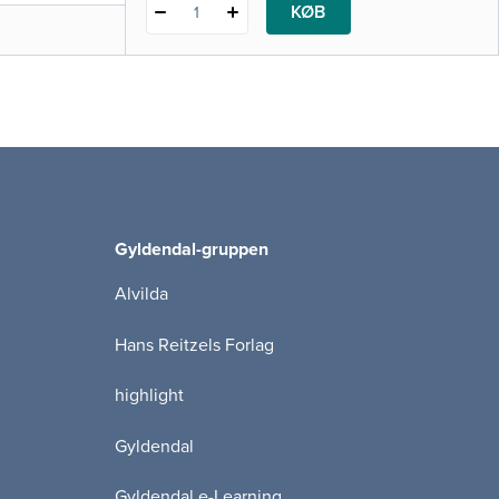
KØB
1
Gyldendal-gruppen
Alvilda
Hans Reitzels Forlag
highlight
Gyldendal
Gyldendal e-Learning