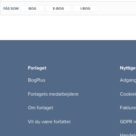
FÅS SOM
BOG
E-BOG
I-BOG
Forlaget
Nyttige
BogPlus
Adgang 
Forlagets medarbejdere
Cookie
Om forlaget
Fakture
Vil du være forfatter
GDPR re
Handels