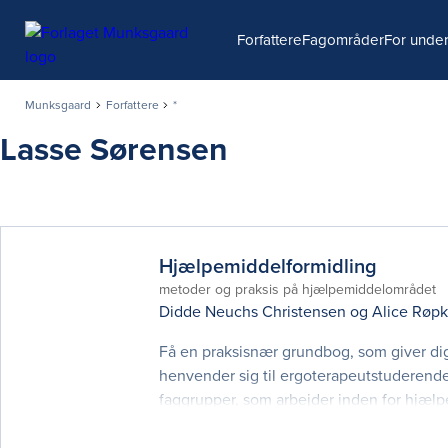
Søg
Forfattere
Fagområder
For under
Munksgaard
Forfattere
*
Lasse Sørensen
Hjælpemiddelformidling
metoder og praksis på hjælpemiddelområdet
Didde Neuchs Christensen
og
Alice Røp
Få en praksisnær grundbog, som giver dig
henvender sig til ergoterapeutstuderende
faggrupper, som arbejder inden for hjælpe
hjælpemidler med udgangspunkt i en gen