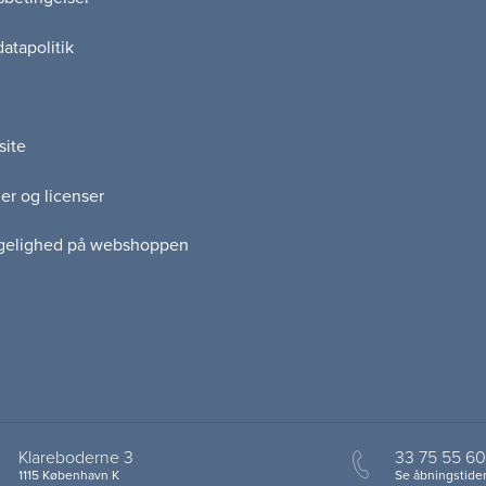
atapolitik
site
er og licenser
gelighed på webshoppen
Klareboderne 3
33 75 55 60
1115 København K
Se åbningstider