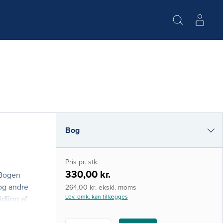
Bog
e-bog
Pris pr. stk.
i-bog
330,00 kr.
 Bogen
og andre
264,00 kr. ekskl. moms
Lev. omk. kan tillægges
dling af