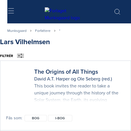
Søg
Munksgaard
Forfattere
*
Lars Vilhelmsen
FILTRÉR
The Origins of All Things
David A.T. Harper
og
Ole Seberg
(red.)
This book invites the reader to take a
unique journey through the history of the
Solar System, the Earth, its evolving
biodiversity and ecosystems, and the
current state of the planet. It is an attempt to
Fås som
BOG
I-BOG
stimulate the reader’s sense of wonder and
fascination with our planet: how it was