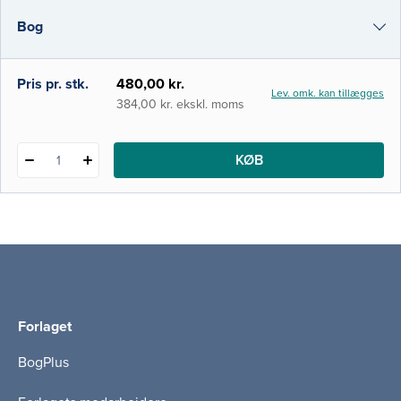
created, the eons before it was populated
Bog
by ourselves, how organic life, including
humans, developed and evolved, and some
of t
i-bog
Pris pr. stk.
480,00 kr.
Lev. omk. kan tillægges
384,00 kr. ekskl. moms
KØB
1
Forlaget
BogPlus