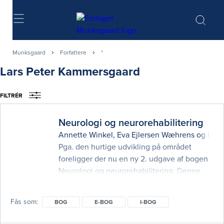
Søg
Munksgaard
Forfattere
*
Lars Peter Kammersgaard
FILTRÉR
Neurologi og neurorehabilitering
Annette Winkel
,
Eva Ejlersen Wæhrens
og
Henr
Pga. den hurtige udvikling på området
foreligger der nu en ny 2. udgave af bogen
Neurologi og neurorehabilitering. Denne
udgave adskiller sig på flere måder fra 1.
udgaven. Kapitlerne er reviderede, så de
Fås som
BOG
E-BOG
I-BOG
præsenterer nyeste viden og
udviklingstendenser på området. Nye