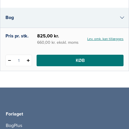
inddelt i fire dele:1) Afsnittet gennemgår de
almene sygdomsmekanismer: Almen
Bog
patologi, immunsystemet, infektioner og
kræft. 2) I dette afsnit gennemgås de
specifikke sygdomme i
i-bog
Pris pr. stk.
825,00 kr.
Lev. omk. kan tillægges
660,00 kr. ekskl. moms
KØB
1
Forlaget
BogPlus