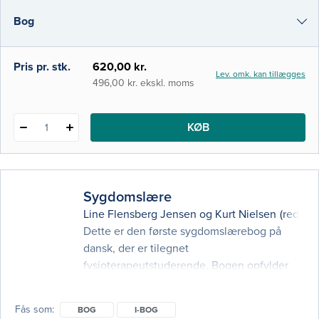
kapitler er føjet til, og det tværfaglige
Bog
element er styrket ved inddragelse af
sygeplejefaglige aspekter i flere kapitler.
e-bog
Pris pr. stk.
620,00 kr.
Lev. omk. kan tillægges
i-bog
496,00 kr. ekskl. moms
KØB
1
Sygdomslære
Line Flensberg Jensen
og
Kurt Nielsen
(red.)
Dette er den første sygdomslærebog på
dansk, der er tilegnet
fysioterapeutstuderende. Bogen opfylder
læringskravene på fysioterapeutstudiet
inden for såvel almen patologi som den
Fås som
BOG
I-BOG
specifikke sygdomslære. Sygdomslære er