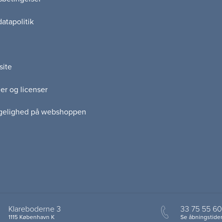
atapolitik
site
er og licenser
gelighed på webshoppen
Klareboderne 3
33 75 55 60
1115 København K
Se åbningstider