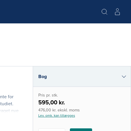
Bog
e-bog
Pris pr. stk.
nte for
i-bog
595,00 kr.
tudiet.
476,00 kr. ekskl. moms
raget nye
Lev. omk. kan tillægges