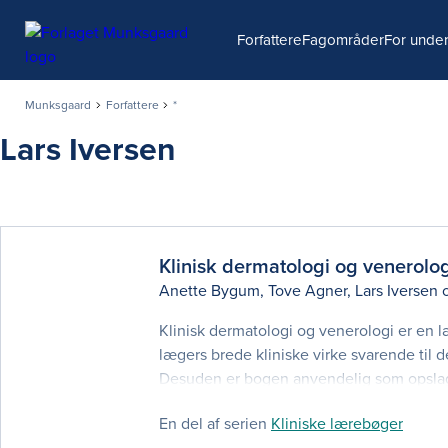
Søg
Forfattere
Fagområder
For under
Munksgaard
Forfattere
*
Lars Iversen
Klinisk dermatologi og venerolog
Anette Bygum
,
Tove Agner
,
Lars Iversen
Klinisk dermatologi og venerologi er en
lægers brede kliniske virke svarende til 
Desuden er bogen anvendelig som opslags
forfattere, hvilket har givet anledning til
En del af serien
Kliniske lærebøger