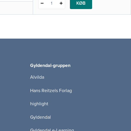
KØB
1
Gyldendal-gruppen
Alvilda
Hans Reitzels Forlag
highlight
Gyldendal
Gyldendal e-Learning