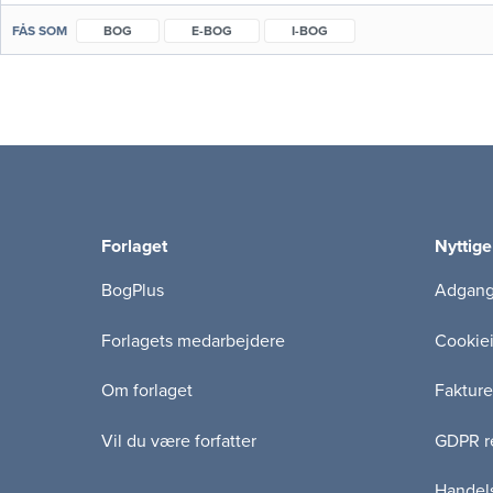
FÅS SOM
BOG
E-BOG
I-BOG
Forlaget
Nyttige
BogPlus
Adgang 
Forlagets medarbejdere
Cookie
Om forlaget
Fakture
Vil du være forfatter
GDPR re
Handels