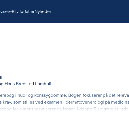
visere
Bliv forfatter
Nyheder
i
og
Hans Bredsted Lomholt
 lærebog i hud- og kønssygdomme. Bogen fokuserer på det releva
de krav, som stilles ved eksamen i dermatovenerologi på medicins
bog for alment praktiserende læger. I denne 5. udgave er indd