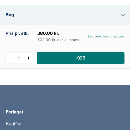
gennemgang af cellefysiologien. Den kan
dog også bruges af studerende i blandt
Bog
andet odontologi, molekylær biomedicin,
klinisk biomekanik samt medicin med
industriel specialisering.
e-bog
Pris pr. stk.
380,00 kr.
Lev. omk. kan tillægges
i-bog
304,00 kr. ekskl. moms
KØB
1
Forlaget
BogPlus