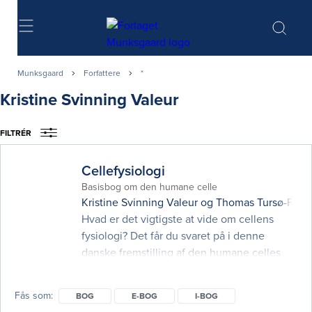
Søg
Munksgaard
Forfattere
*
Kristine Svinning Valeur
FILTRÉR
Cellefysiologi
Basisbog om den humane celle
Kristine Svinning Valeur
og
Thomas Tursø-Finn
Hvad er det vigtigste at vide om cellens
fysiologi? Det får du svaret på i denne
danske fremstilling af den humane celles
fysiologi. Bogen er skrevet til
medicinstuderende, der søger en
Fås som
BOG
E-BOG
I-BOG
dansksproget og lettilgængelig