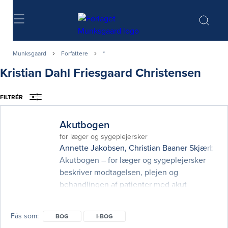
Søg
Munksgaard
Forfattere
*
Kristian Dahl Friesgaard Christensen
FILTRÉR
Akutbogen
for læger og sygeplejersker
Annette Jakobsen
,
Christian Baaner Skjærbæk
Akutbogen – for læger og sygeplejersker
beskriver modtagelsen, plejen og
behandlingen af patienter med akut
sygdom. I kraft af den nyeste udvikling er
akutmedicin blevet et kerneområde med en
Fås som
BOG
I-BOG
klar tværfaglig profil. Landets akutafdelinger