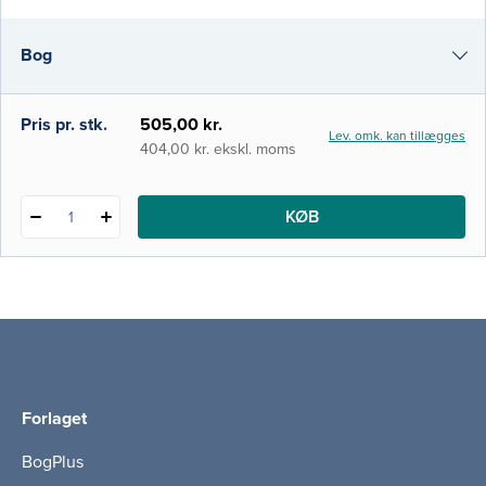
er blevet den primære indgang i
sundhedsvæsenet for et stort antal
Bog
patienter, ligesom stadig flere patientforløb
grundlægges her. Denne bog retter sig
primæ
i-bog
Pris pr. stk.
505,00 kr.
Lev. omk. kan tillægges
404,00 kr. ekskl. moms
KØB
1
Forlaget
BogPlus