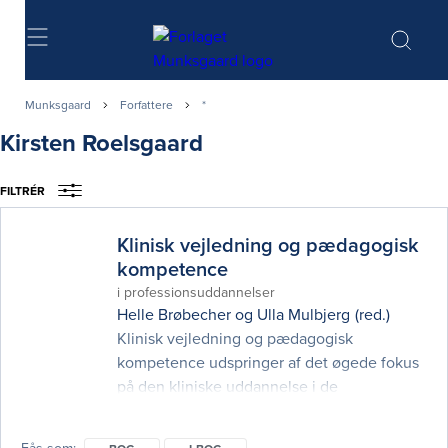
Søg
Munksgaard
Forfattere
*
Kirsten Roelsgaard
FILTRÉR
Klinisk vejledning og pædagogisk
kompetence
i professionsuddannelser
Helle Brøbecher
og
Ulla Mulbjerg
(red.)
Klinisk vejledning og pædagogisk
kompetence udspringer af det øgede fokus
på den kliniske uddannelse i de
sundhedsfaglige professionsuddannelser,
og de krav der er formuleret i