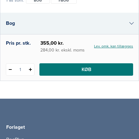
Fås som
BOG
I-BOG
bekendtgørelsen om uddannelse af kliniske
vejledere. Bogen indeholder en grundig
introduktion til centrale pædagogiske
Bog
temaområder, teorier og begreber, der har
betydning for læring i klinisk praksis. Den
gennemgående intention er at skabe
i-bog
Pris pr. stk.
355,00 kr.
Lev. omk. kan tillægges
284,00 kr. ekskl. moms
KØB
1
Forlaget