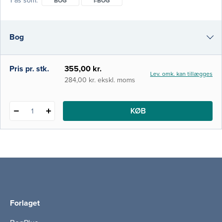
Fås som
BOG
I-BOG
ressourcer. Bogen bidrager bl.a. med
metoder og teoretiske forudsætninger for
en national psykiatrisk og psykosocial
Bog
rehabiliteringspraksis og henvender sig især
til fagfolk inden for behandlings-
i-bog
Pris pr. stk.
355,00 kr.
Lev. omk. kan tillægges
284,00 kr. ekskl. moms
KØB
1
Forlaget