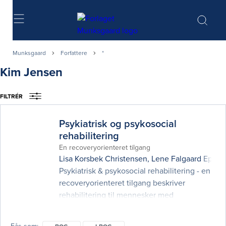
Søg
Munksgaard
Forfattere
*
Kim Jensen
FILTRÉR
Psykiatrisk og psykosocial
rehabilitering
En recoveryorienteret tilgang
Lisa Korsbek Christensen
,
Lene Falgaard Eplov
Psykiatrisk & psykosocial rehabilitering - en
recoveryorienteret tilgang beskriver
rehabilitering til mennesker med
sindslidelser. Udgangspunktet er en indsats
med fokus på den enkeltes egne mål og