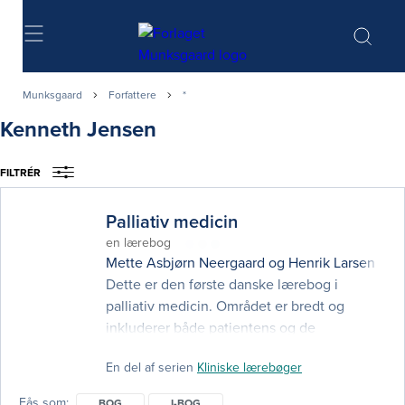
Søg
Munksgaard
Forfattere
*
Kenneth Jensen
FILTRÉR
Palliativ medicin
en lærebog
Mette Asbjørn Neergaard
og
Henrik Larsen
(red
Dette er den første danske lærebog i
palliativ medicin. Området er bredt og
inkluderer både patientens og de
pårørendes livskvalitet, gennem fysiske,
En del af serien
Kliniske lærebøger
psykiske, sociale og eksistentielle
/spirituelle fokusområder. Bogen kommer
Fås som
BOG
I-BOG