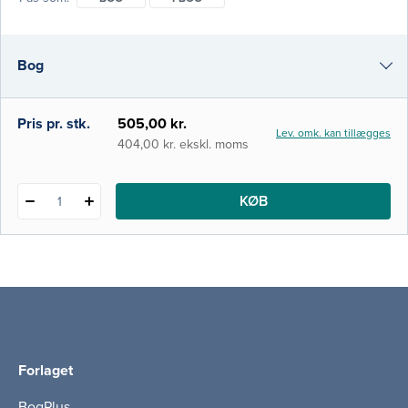
hele vejen rundt, og kapitlerne er skrevet af
mange forfattere med forskellig faglig
baggrund. Den kan læses fortløbende, men
Bog
egner sig også til fordybelse i et enkelt
udvalgt emne, eller som opslagsbog ved en
i-bog
Pris pr. stk.
505,00 kr.
Lev. omk. kan tillægges
404,00 kr. ekskl. moms
KØB
1
Forlaget
BogPlus