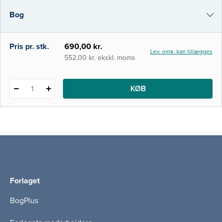
foretrukken grundbog på en række
Bog
professionsbacheloruddannelser samt på
kandidatuddannelser som medicin,
folkesundhedsvidenskab og sociologi.
e-bog
Pris pr. stk.
690,00 kr.
Lev. omk. kan tillægges
Siden den første udgave udk
i-bog
552,00 kr. ekskl. moms
KØB
1
Forlaget
BogPlus