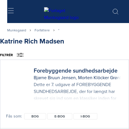
Søg
Munksgaard
Forfattere
*
Katrine Rich Madsen
FILTRÉR
Forebyggende sundhedsarbejde
Bjarne Bruun Jensen
,
Morten Klöcker Grønbæk
Dette er 7. udgave af FOREBYGGENDE
SUNDHEDSARBEJDE, der for længst har
skrevet sig ind som en klassiker inden for
områderne forebyggelse og
sundhedsfremme. Bogen har over en
Fås som
BOG
E-BOG
I-BOG
periode på 35 år fået status af et alment
accepteret opslagsværk og er en