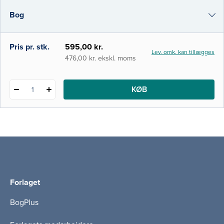
aktivitetscentreret ergoterapi i forskellige
Bog
kontekster. Samtidig er nogle emner, der før
havde et selvstændigt kapitel, blevet
inkorporeret
e-bog
Pris pr. stk.
595,00 kr.
Lev. omk. kan tillægges
i-bog
476,00 kr. ekskl. moms
KØB
1
Forlaget
BogPlus