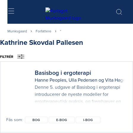
Søg
Munksgaard
Forfattere
*
Kathrine Skovdal Pallesen
FILTRÉR
Basisbog i ergoterapi
Hanne Peoples
,
Ulla Pedersen
og
Vita Hagelsk
Denne 5. udgave af Basisbog i ergoterapi
introducerer de nyeste modeller for
ergoterapeutisk praksis, og fremhæver en
række nye emner med selvstændige
kapitler; bl.a. aktivitetsbegrebet, roller for
Fås som
BOG
E-BOG
I-BOG
ergoterapeuter i monofaglige, tværfaglige
og tværsektorielle sammenhænge og