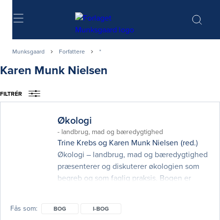
Søg
Munksgaard
Forfattere
*
Karen Munk Nielsen
FILTRÉR
Økologi
- landbrug, mad og bæredygtighed
Trine Krebs
og
Karen Munk Nielsen
(red.)
Økologi – landbrug, mad og bæredygtighed
præsenterer og diskuterer økologien som
begreb og som faglig praksis. Bogen er
blevet til ud fra et ønske om at ruste
professionelle madaktører til at arbejde
Fås som
BOG
I-BOG
kvalificeret med økologi, men kan også