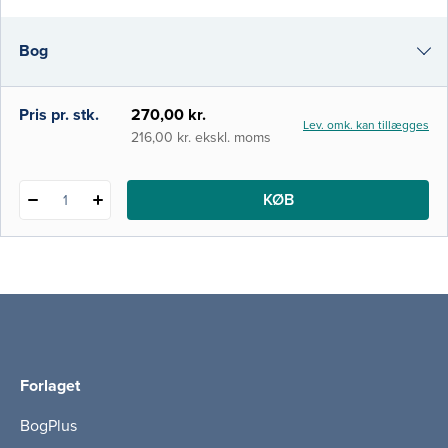
være relevant for studerende på
videregående uddannelser, elever på
Bog
landbrugsskolerne eller generelt for dem,
der ønsker at blive klogere på begrebet.
Økologi og holdninger ti
i-bog
Pris pr. stk.
270,00 kr.
Lev. omk. kan tillægges
216,00 kr. ekskl. moms
KØB
1
Forlaget
BogPlus