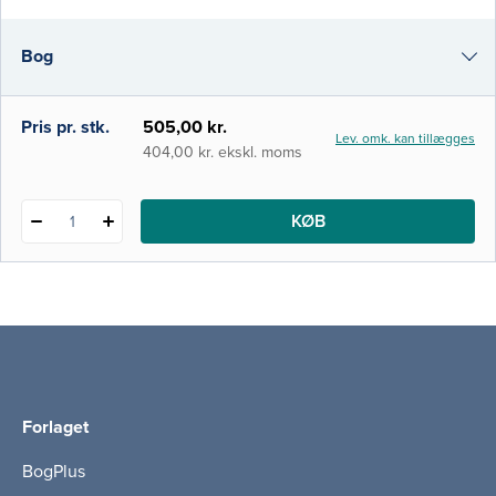
er blevet den primære indgang i
sundhedsvæsenet for et stort antal
Bog
patienter, ligesom stadig flere patientforløb
grundlægges her. Denne bog retter sig
primæ
i-bog
Pris pr. stk.
505,00 kr.
Lev. omk. kan tillægges
404,00 kr. ekskl. moms
KØB
1
Forlaget
BogPlus