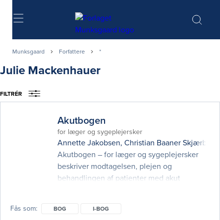
Søg
Munksgaard
Forfattere
*
Julie Mackenhauer
FILTRÉR
Akutbogen
for læger og sygeplejersker
Annette Jakobsen
,
Christian Baaner Skjærbæk
Akutbogen – for læger og sygeplejersker
beskriver modtagelsen, plejen og
behandlingen af patienter med akut
sygdom. I kraft af den nyeste udvikling er
akutmedicin blevet et kerneområde med en
Fås som
BOG
I-BOG
klar tværfaglig profil. Landets akutafdelinger