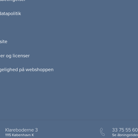
atapolitik
site
er og licenser
gelighed på webshoppen
Klareboderne 3
33 75 55 60
1115 København K
Se åbningstider