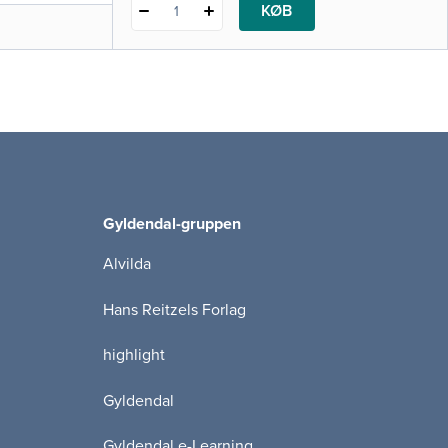
KØB
1
Gyldendal-gruppen
Alvilda
Hans Reitzels Forlag
highlight
Gyldendal
Gyldendal e-Learning