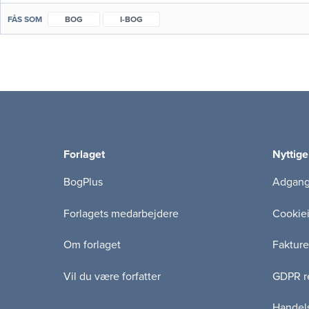
FÅS SOM
BOG
I-BOG
Forlaget
Nyttige
BogPlus
Adgang 
Forlagets medarbejdere
Cookie
Om forlaget
Fakture
Vil du være forfatter
GDPR re
Handels