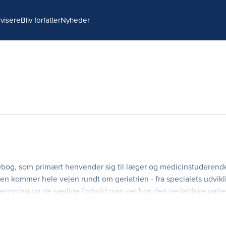
visere
Bliv forfatter
Nyheder
rebog, som primært henvender sig til læger og medicinstuderen
ogen kommer hele vejen rundt om geriatrien - fra specialets udvik
ænsning og de særlige forhold man ser hos den geriatriske patie
cifikke kapitler og kapitler om geriatriske s