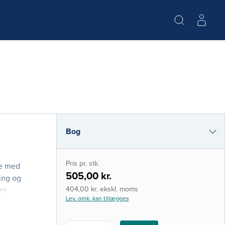
Bog
i-bog
Pris pr. stk.
de med
505,00 kr.
ling og
404,00 kr. ekskl. moms
nt.
Lev. omk. kan tillægges