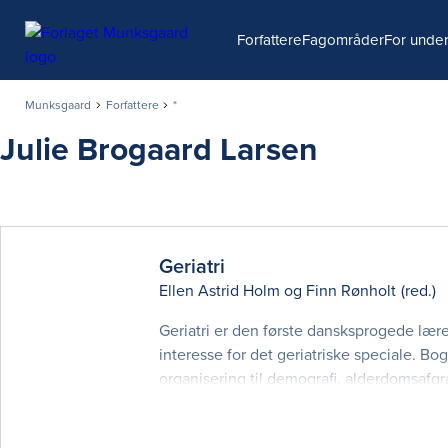
Søg
Forfattere
Fagområder
For under
Munksgaard
Forfattere
*
Julie Brogaard Larsen
Geriatri
Ellen Astrid Holm
og
Finn Rønholt
(red.)
Geriatri er den første dansksprogede læ
interesse for det geriatriske speciale. B
organisering til demografi, alderdomsafgr
Herudover rummer bogen en række organspe