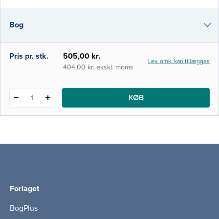
mere effektiv, men også mere kompleks.
Bogen søger at dække behovet for en
Bog
samlet og opdateret præsentation af den
nyeste viden inden for områ
i-bog
Pris pr. stk.
505,00 kr.
Lev. omk. kan tillægges
404,00 kr. ekskl. moms
KØB
1
Forlaget
BogPlus