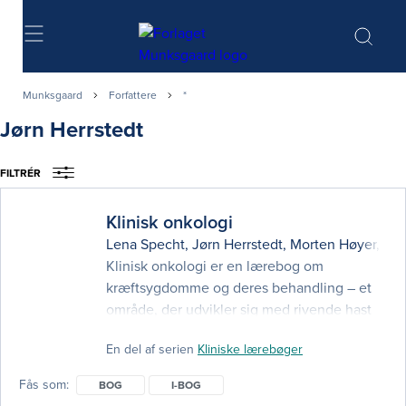
Søg
Munksgaard
Forfattere
*
Jørn Herrstedt
FILTRÉR
Klinisk onkologi
Lena Specht
,
Jørn Herrstedt
,
Morten Høyer
,
Per
Klinisk onkologi er en lærebog om
kræftsygdomme og deres behandling – et
område, der udvikler sig med rivende hast
på basis af såvel molekylærbiologisk og
En del af serien
Kliniske lærebøger
klinisk forskning som teknologiske
fremskridt. Behandlingen af patienter med
Fås som
BOG
I-BOG
kræftsygdomme bliver således hele tiden