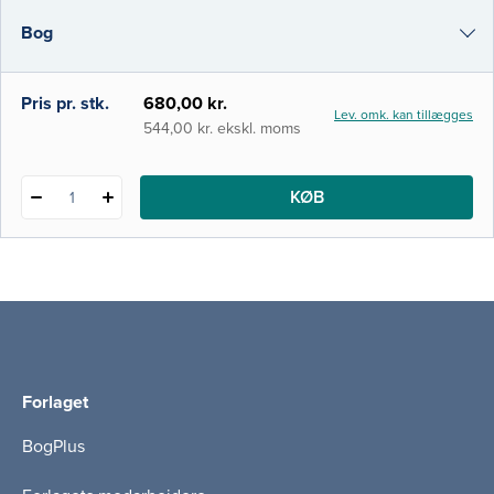
og andet sundhedspersonale. Det kan fx
Bog
være studerende inden for
folkesundhedsvidenskab, medicoteknik,
odontologi, sundhedsteknologi o
e-bog
Pris pr. stk.
680,00 kr.
Lev. omk. kan tillægges
i-bog
544,00 kr. ekskl. moms
KØB
1
Forlaget
BogPlus