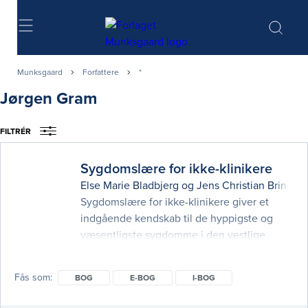
Søg
Munksgaard
Forfattere
*
Jørgen Gram
FILTRÉR
Sygdomslære for ikke-klinikere
Else Marie Bladbjerg
og
Jens Christian Brings 
Sygdomslære for ikke-klinikere giver et
indgående kendskab til de hyppigste og
væsentligste sygdomme i den vestlige
befolkning. Målgruppen er studerende, som
ikke selv skal tilse eller behandle patienter,
Fås som
BOG
E-BOG
I-BOG
men som skal kunne agere i tværfaglig
sammenhæng med læger, sygeplejersker