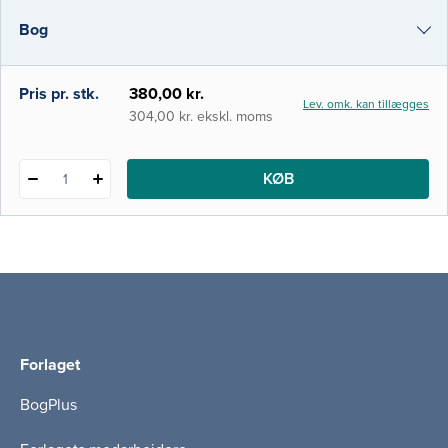
udgave er gennemrevideret og udvidet med
Bog
fem nye kapitler om bl.a. kønsforskning,
sport og medier samt social kapital,
i-bog
Pris pr. stk.
380,00 kr.
Lev. omk. kan tillægges
304,00 kr. ekskl. moms
KØB
1
Forlaget
BogPlus