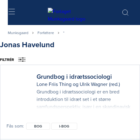
Søg
Munksgaard
Forfattere
*
Jonas Havelund
FILTRÉR
Grundbog i idrætssociologi
Lone Friis Thing
og
Ulrik Wagner
(red.)
Grundbog i idrætssociologi er en bred
introduktion til idræt set i et større
samfundsperspektiv, især i en skandinavisk
kontekst. Den er opbygget i tre dele med
fokus på henholdsvis teori, metode og
Fås som
BOG
I-BOG
tematiske emner. Alle kapitler inddrager
cases fra idrættens verden. Denne 2.