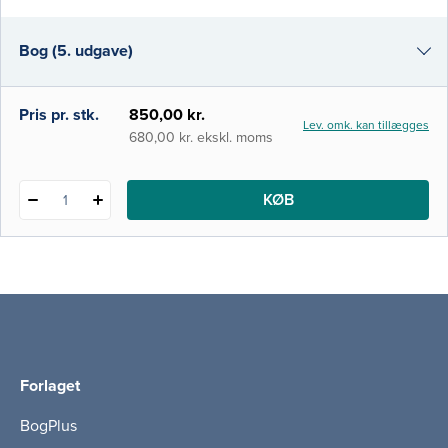
handle sikkert, struktureret og effektivt i den
akutte situation. Værket gennemgribende
Bog (5. udgave)
opdateret i tråd med ny viden og
Bog (4. udgave)
Pris pr. stk.
850,00 kr.
Lev. omk. kan tillægges
e-bog (epub3)
680,00 kr. ekskl. moms
i-bog
KØB
1
Forlaget
BogPlus