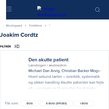
Søg
Munksgaard
Forfattere
*
Joakim Cordtz
FILTRÉR
Den akutte patient
Lærebogen i akutmedicin
Michael Dan Arvig
,
Christian Backer Mogensen
Hvert sekund tæller – overblik, systematik
og sikker handling Akutte patienter kan fejle
alt – og nogle er få minutter fra at miste
livet, og denne 5. udgave af Den akutte
patient giver medicinstuderende og læger
Fås som
BOG
E-BOG (EPUB3)
I-BOG
et solidt og praksisnært fundament til at