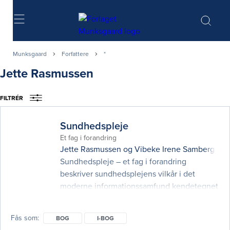
Søg
Munksgaard
Forfattere
*
Jette Rasmussen
FILTRÉR
Sundhedspleje
Et fag i forandring
Jette Rasmussen
og
Vibeke Irene Samberg
(red
Sundhedspleje – et fag i forandring
beskriver sundhedsplejens vilkår i det
moderne informationssamfund kendetegnet
ved mangfoldighed. Hele familien er i fokus,
og bogen viser, hvordan sundhedspleje
Fås som
BOG
I-BOG
kræver forskellige overvejelser og metoder