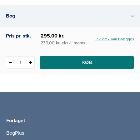
fra familie til familie. Bogen er tænkt som en
grundbog til studerende på
Bog
specialuddannelsen til sundhedsplejerske.
Men den er også målr
i-bog
Pris pr. stk.
295,00 kr.
Lev. omk. kan tillægges
236,00 kr. ekskl. moms
KØB
1
Forlaget
BogPlus