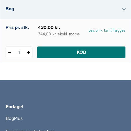
til ABCDE-metoden, og bogen præsenterer
Bog
metoder og en fagligt argumenteret
sygeplejepraksis relateret til akut sygdom. I
denne 4. udgave er al
e-bog
Pris pr. stk.
430,00 kr.
Lev. omk. kan tillægges
i-bog
344,00 kr. ekskl. moms
KØB
1
Forlaget
BogPlus