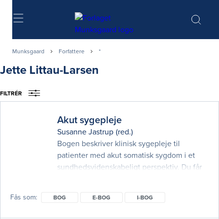
Søg
Munksgaard
Forfattere
*
Jette Littau-Larsen
FILTRÉR
Akut sygepleje
Susanne Jastrup
(red.)
Bogen beskriver klinisk sygepleje til
patienter med akut somatisk sygdom i et
sundhedsvidenskabeligt perspektiv. Du får
en samlet indføring i akutte kliniske
problemstillinger med fokus på
Fås som
BOG
E-BOG
I-BOG
sygeplejefaglig observation, analyse og
intervention. Der er en grundig introduktion