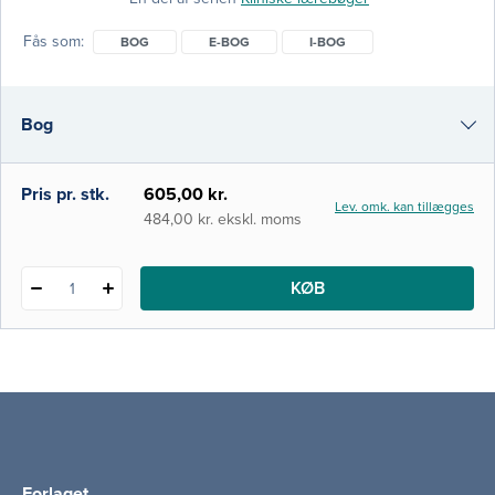
sundhedsvidenskabelige fakulteter, dels
Sandbjerg guidelines og retningslinjer fra
Fås som
BOG
E-BOG
I-BOG
Sundhedsstyrelsen. Hensigten har været at
skabe en indlæringsvenlig og tidssvarende
lærebog, der modsvarer et ønske om en
Bog
afgrænset, men dækkende l
e-bog
Pris pr. stk.
605,00 kr.
Lev. omk. kan tillægges
i-bog
484,00 kr. ekskl. moms
KØB
1
Forlaget