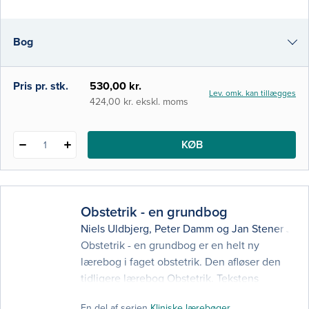
tegninger og fotos relevante håndgreb og
procedurer samt understøtter klinisk
Bog
beslutningstagning. Bogens indhold baserer
sig i videst mulig udstrækning på
eksisterende
e-bog
Pris pr. stk.
530,00 kr.
Lev. omk. kan tillægges
i-bog
424,00 kr. ekskl. moms
KØB
1
Obstetrik - en grundbog
Niels Uldbjerg
,
Peter Damm
og
Jan Stener Jør
Obstetrik - en grundbog er en helt ny
lærebog i faget obstetrik. Den afløser den
tidligere lærebog Obstetrik. Tekstens
grundlag er dels målbeskrivelser fra de tre
En del af serien
Kliniske lærebøger