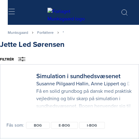
Søg
Munksgaard
Forfattere
*
Jette Led Sørensen
FILTRÉR
Simulation i sundhedsvæsenet
Susanne Piilgaard Hallin
,
Anne Lippert
og
Doris
Få en solid grundbog på dansk med praktisk
vejledning og bliv skarp på simulation i
sundhedsvæsenet. Bogen henvender sig til
instruktører og facilitatorer, der varetager
simulationsbaseret undervisning i både præ-
Fås som
BOG
E-BOG
I-BOG
og postgraduat uddannelse. Simulation i
sundhedsvæsenet har fokus på at styrke