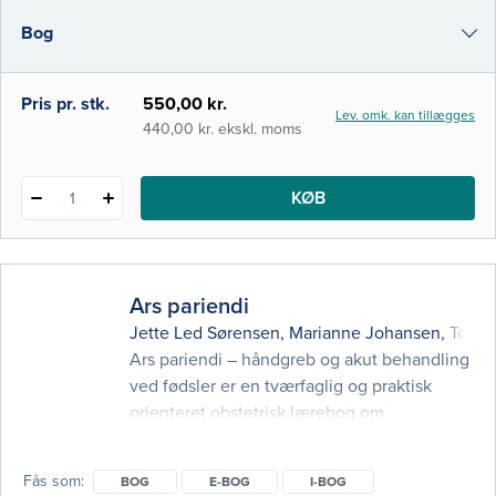
den evidensbaserede tilgang til
Bog
simulationsbaseret uddannelse. Du får
indblik i scenarietræning såvel
e-bog
Pris pr. stk.
550,00 kr.
Lev. omk. kan tillægges
i-bog
440,00 kr. ekskl. moms
KØB
1
Ars pariendi
Jette Led Sørensen
,
Marianne Johansen
,
Tom 
Ars pariendi – håndgreb og akut behandling
ved fødsler er en tværfaglig og praktisk
orienteret obstetrisk lærebog om
håndteringen af det normale og det
komplicerede fødselsforløb. Bogen
Fås som
BOG
E-BOG
I-BOG
gennemgår i kortfattet form og med mange