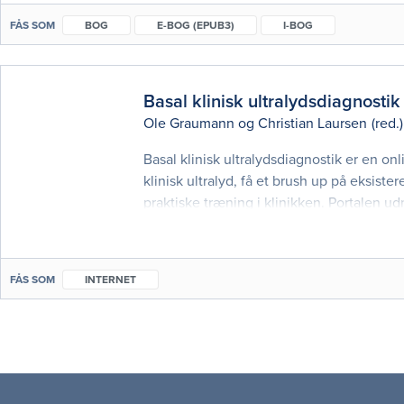
FÅS SOM
BOG
E-BOG (EPUB3)
I-BOG
Basal klinisk ultralydsdiagnostik
Ole Graumann
og
Christian Laursen
(red.)
Basal klinisk ultralydsdiagnostik er en on
klinisk ultralyd, få et brush up på eksiste
praktiske træning i klinikken. Portalen ud
praksis. Gennem tekst, interaktion, lyd og
FÅS SOM
INTERNET