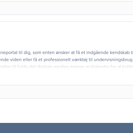
lineportal til dig, som enten ønsker at få et indgående kendskab ti
rende viden eller få et professionelt værktøj til undervisningsbrug 
nytter til fulde det digitale medies mange muligheder for at koble
 levende bille