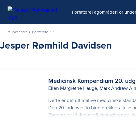
Søg
Forfattere
Fagområder
For under
Munksgaard
Forfattere
*
Jesper Rømhild Davidsen
Medicinsk Kompendium 20.
udg
Ellen Margrethe Hauge
,
Mark Andrew Ain
Dette er det ultimative medicinske standa
Den 20. udgaves to bind dækker alle aspek
Bøgerne er til den medicinstuderende, 
kandidatuddannelsen på Medicin i Køben