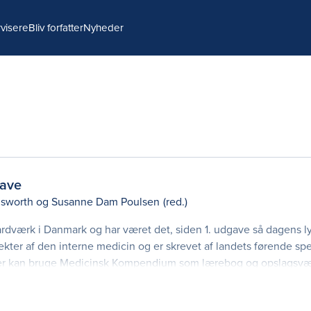
visere
Bliv forfatter
Nyheder
ave
sworth
og
Susanne Dam Poulsen
(red.)
rdværk i Danmark og har været det, siden 1. udgave så dagens ly
ter af den interne medicin og er skrevet af landets førende spec
der kan bruge Medicinsk Kompendium som lærebog og opslagsvæ
havn, Aarhus, Odense og Aalborg. Derudover k