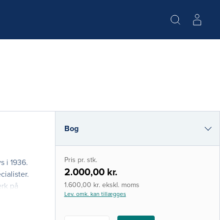
Bog
e-bog (epub3)
Pris pr. stk.
s i 1936.
i-bog
2.000,00 kr.
ialister.
1.600,00 kr. ekskl. moms
rk på
Lev. omk. kan tillægges