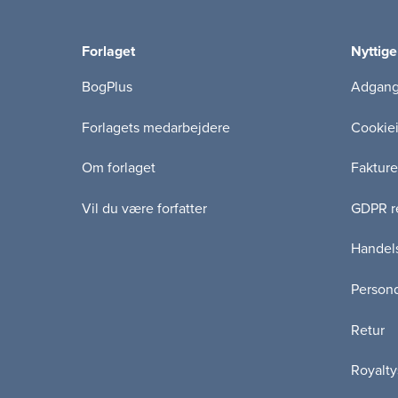
Forlaget
Nyttige
BogPlus
Adgang 
Forlagets medarbejdere
Cookie
Om forlaget
Fakture
Vil du være forfatter
GDPR re
Handels
Persond
Retur
Royalty