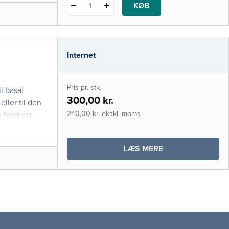
KØB
1
Internet
Pris pr. stk.
l basal
300,00 kr.
eller til den
240,00 kr. ekskl. moms
 teori og
OM
LÆS MERE
BASAL
KLINISK
ULTRALYDSDIAG