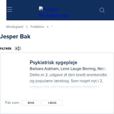
Søg
Munksgaard
Forfattere
*
Jesper Bak
FILTRÉR
Psykiatrisk sygepleje
Barbara Askham
,
Lene Lauge Berring
,
Niels Bu
Dette er 2. udgave af den bredt anerkendte
og populære lærebog. Som noget nyt i 2.
udgave har alle interessenter deltaget i
tilblivelsen af bogen. Det gælder
psykiatribrugere, sygeplejerskestuderende,
Fås som
BOG
I-BOG
sygeplejersker, undervisere og forskere,
som sammen er blevet enige om bogens