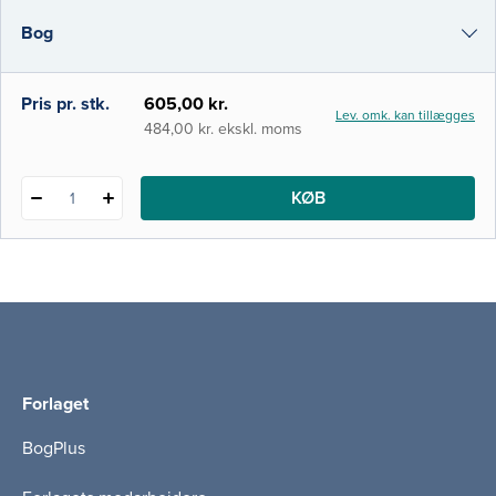
overordnede indhold og struktur, ligesom
Bog
bogens kapitler er blevet skrevet og
redigeret i fællesskab. Bogen beskriver
væsentlige emner in
i-bog
Pris pr. stk.
605,00 kr.
Lev. omk. kan tillægges
484,00 kr. ekskl. moms
KØB
1
Forlaget
BogPlus