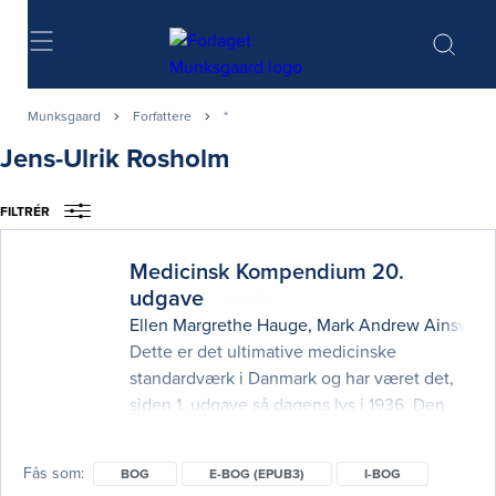
Søg
Munksgaard
Forfattere
*
Jens-Ulrik Rosholm
FILTRÉR
Medicinsk Kompendium 20.
udgave
Ellen Margrethe Hauge
,
Mark Andrew Ainswort
Dette er det ultimative medicinske
standardværk i Danmark og har været det,
siden 1. udgave så dagens lys i 1936. Den
20. udgaves to bind dækker alle aspekter af
den interne medicin og er skrevet af landets
Fås som
BOG
E-BOG (EPUB3)
I-BOG
førende specialister. Bøgerne er til den