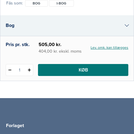
Fås som
BOG
I-BOG
specialets udvikling og organisering til
demografi, alderdomsafgrænsning og de
særlige forhold man ser hos den geriatriske
Bog
patient. Herudover rummer bogen en række
organspecifikke kapitler og kapitler om
geriatriske s
i-bog
Pris pr. stk.
505,00 kr.
Lev. omk. kan tillægges
404,00 kr. ekskl. moms
KØB
1
Forlaget