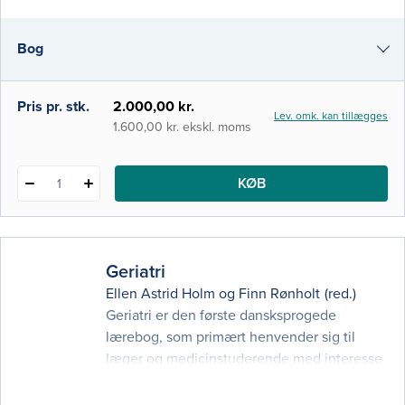
medicinstuderende, der kan bruge
Medicinsk Kompendium som lærebog og
Bog
opslagsværk på kandidatuddannelsen på
Medicin i København, Aarhus, Odense og
Aalborg. Derudover k
e-bog (epub3)
Pris pr. stk.
2.000,00 kr.
Lev. omk. kan tillægges
i-bog
1.600,00 kr. ekskl. moms
KØB
1
Geriatri
Ellen Astrid Holm
og
Finn Rønholt
(red.)
Geriatri er den første dansksprogede
lærebog, som primært henvender sig til
læger og medicinstuderende med interesse
for det geriatriske speciale. Bogen kommer
hele vejen rundt om geriatrien - fra