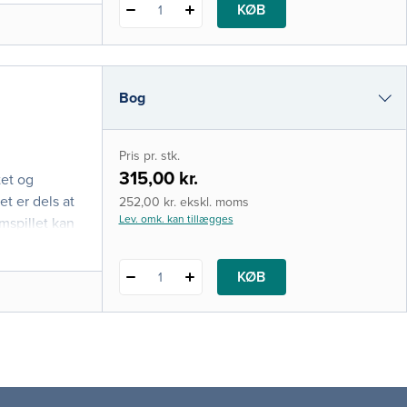
KØB
1
Bog
i-bog
Pris pr. stk.
315,00 kr.
tet og
t er dels at
252,00 kr. ekskl. moms
Lev. omk. kan tillægges
mspillet kan
KØB
1