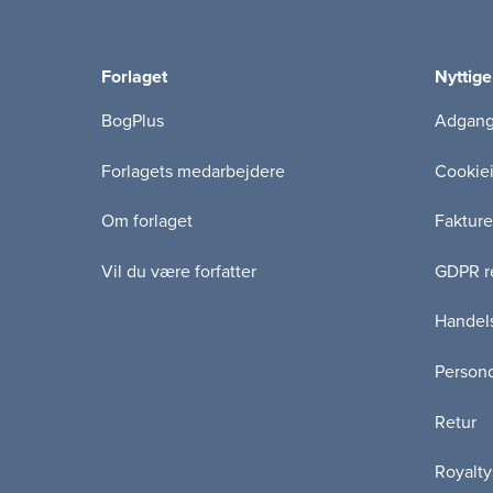
Forlaget
Nyttige
BogPlus
Adgang 
Forlagets medarbejdere
Cookie
Om forlaget
Fakture
Vil du være forfatter
GDPR re
Handels
Persond
Retur
Royalty