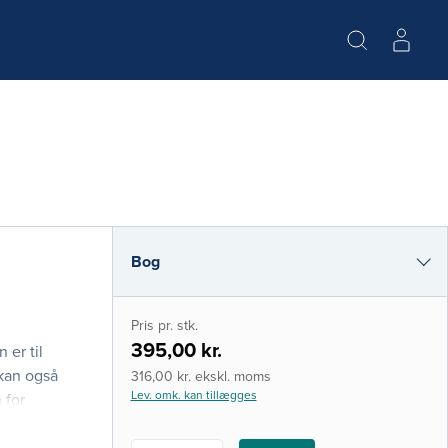
Bog
e-bog
Pris pr. stk.
i-bog
395,00 kr.
 er til
 kan også
316,00 kr. ekskl. moms
Lev. omk. kan tillægges
 for