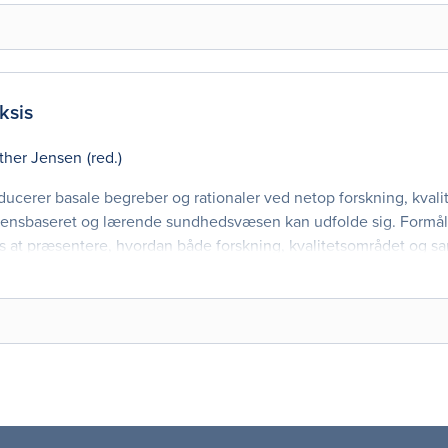
ksis
ther Jensen
(red.)
roducerer basale begreber og rationaler ved netop forskning, kvali
vidensbaseret og lærende sundhedsvæsen kan udfolde sig. Formåle
ls at præsentere, hvordan både forskning, kvalitetsområdet og sa
undbog og praktisk vejled