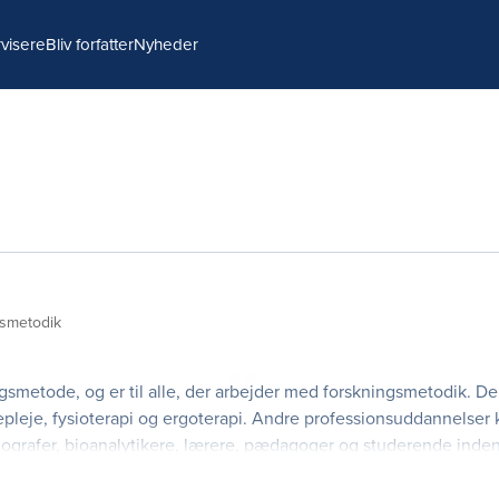
visere
Bliv forfatter
Nyheder
gsmetodik
gsmetode, og er til alle, der arbejder med forskningsmetodik. Den
pleje, fysioterapi og ergoterapi. Andre professionsuddannelser
diografer, bioanalytikere, lærere, pædagoger og studerende inden
de i praksis får du i