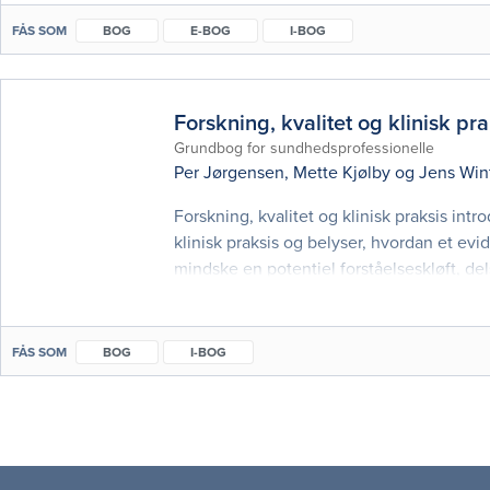
FÅS SOM
BOG
E-BOG
I-BOG
Forskning, kvalitet og klinisk pra
Grundbog for sundhedsprofessionelle
Per Jørgensen
,
Mette Kjølby
og
Jens Win
Forskning, kvalitet og klinisk praksis int
klinisk praksis og belyser, hvordan et e
mindske en potentiel forståelseskløft, de
udøves i praksis. Bogen er anlagt som gr
FÅS SOM
BOG
I-BOG