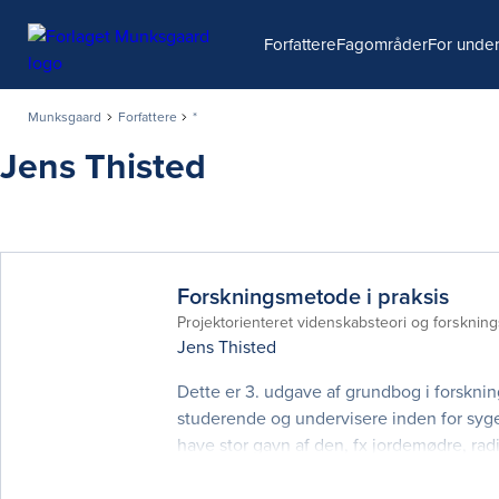
Søg
Forfattere
Fagområder
For under
Munksgaard
Forfattere
*
Jens Thisted
Forskningsmetode i praksis
Projektorienteret videnskabsteori og forsknin
Jens Thisted
Dette er 3. udgave af grundbog i forsknin
studerende og undervisere inden for syge
have stor gavn af den, fx jordemødre, ra
ernæring og sundhed. Med Forskningsmeto