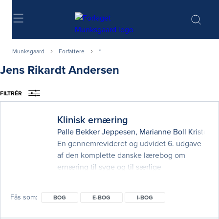
Søg
Munksgaard
Forfattere
*
Jens Rikardt Andersen
FILTRÉR
Klinisk ernæring
Palle Bekker Jeppesen
,
Marianne Boll Kristens
En gennemrevideret og udvidet 6. udgave
af den komplette danske lærebog om
ernæring til syge og til særlige
patientgrupper. Uanset om du er læge,
medicinstuderende, klinisk diætist eller
Fås som
BOG
E-BOG
I-BOG
sygeplejerske, kan du anvende denne bog,
når du skal arbejde med behandling af