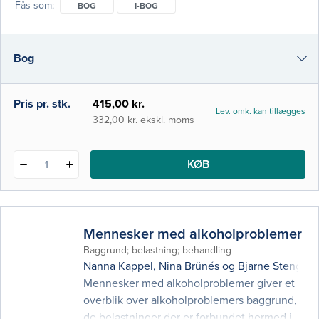
Fås som
BOG
I-BOG
og efter træning og konkurrencer samt
optimering af kropssammensætning i
forhold til præstationsevne. Anbefalinger og
Bog
problemstillinger sættes desuden i relation
til forskellige målgrupper. Dette suppler
i-bog
Pris pr. stk.
415,00 kr.
Lev. omk. kan tillægges
332,00 kr. ekskl. moms
KØB
1
Mennesker med alkoholproblemer
Baggrund; belastning; behandling
Nanna Kappel
,
Nina Brünés
og
Bjarne Stenger 
Mennesker med alkoholproblemer giver et
overblik over alkoholproblemers baggrund,
de belastninger der er forbundet hermed i