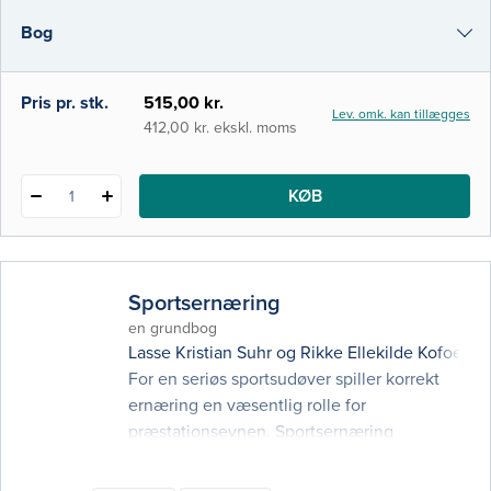
sygdomsrelateret underernæring. Det er
Bog
velkendt, at mange sygdomme påvirker
patienternes evne til at spise og drikke,
hvilket kan få alvorlige konsekv
e-bog
Pris pr. stk.
515,00 kr.
Lev. omk. kan tillægges
i-bog
412,00 kr. ekskl. moms
KØB
1
Sportsernæring
en grundbog
Lasse Kristian Suhr
og
Rikke Ellekilde Kofoed L
For en seriøs sportsudøver spiller korrekt
ernæring en væsentlig rolle for
præstationsevnen. Sportsernæring
gennemgår de centrale ernæringsmæssige
anbefalinger og problemstillinger før, under