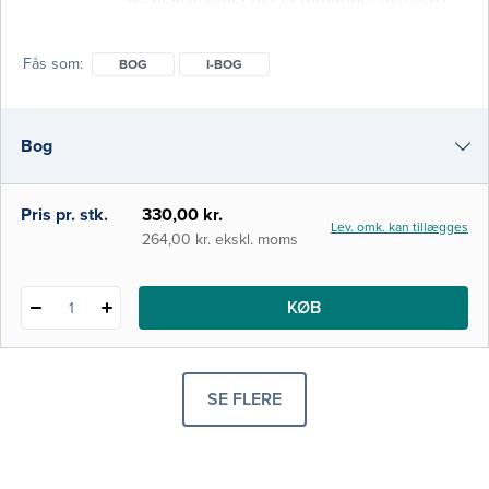
forhold til sundhed og sygdom og hvilke
behandlingsmuligheder, der eksisterer for
Fås som
BOG
I-BOG
mennesker med alkoholproblemer og deres
familie. Bogen, som er delt op i tre dele, er
bygget op som en antologi med bidrag fra
Bog
forskellige specialister inden for området.
Den første del bes
i-bog
Pris pr. stk.
330,00 kr.
Lev. omk. kan tillægges
264,00 kr. ekskl. moms
KØB
1
SE FLERE
PRODUKTER