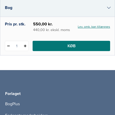
en alvorlig utilsigtet hændelse. Samtidig
Bog
tabes mange økonomiske ressourcer på
gulvet på grund af dårlig kvalitet og
svigtende patientsikkerhed. Disse
i-bog
Pris pr. stk.
550,00 kr.
Lev. omk. kan tillægges
440,00 kr. ekskl. moms
KØB
1
Forlaget
BogPlus