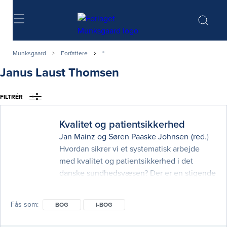
Søg
Munksgaard
Forfattere
*
Janus Laust Thomsen
FILTRÉR
Kvalitet og patientsikkerhed
Jan Mainz
og
Søren Paaske Johnsen
(red.)
Hvordan sikrer vi et systematisk arbejde
med kvalitet og patientsikkerhed i det
danske sundhedsvæsen? Der er en stigende
ulighed i sundhed og en øget
sygdomsbyrde med især kroniske
Fås som
BOG
I-BOG
sygdomme og en stigende ældrebefolkning,
ligesom 10% af alle patienter udsættes for