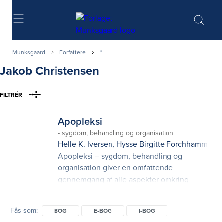
Søg
Munksgaard
Forfattere
*
Jakob Christensen
FILTRÉR
Apopleksi
- sygdom, behandling og organisation
Helle K. Iversen
,
Hysse Birgitte Forchhammer
,
G
Apopleksi – sygdom, behandling og
organisation giver en omfattende
gennemgang af alle aspekter omkring
apopleksipatienter. Emner som diagnose og
udredning, forebyggelse, akut/subakut
Fås som
BOG
E-BOG
I-BOG
behandling og rehabilitering beskrives af