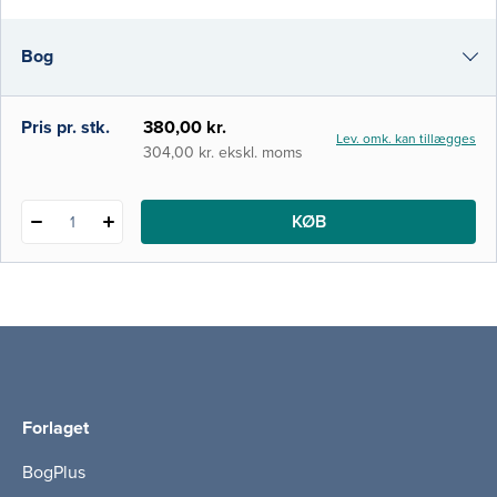
forfattere, der er specialister på området.
Vinklen er tværfaglig, og bogen er en
Bog
grundbog og opslagsværk. Den henvender
sig til tværfagligt personale, der vil speciali
e-bog
Pris pr. stk.
380,00 kr.
Lev. omk. kan tillægges
i-bog
304,00 kr. ekskl. moms
KØB
1
Forlaget
BogPlus