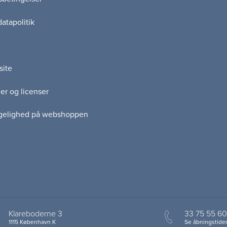
atapolitik
site
er og licenser
gelighed på webshoppen
Klareboderne 3
33 75 55 60
1115 København K
Se åbningstider