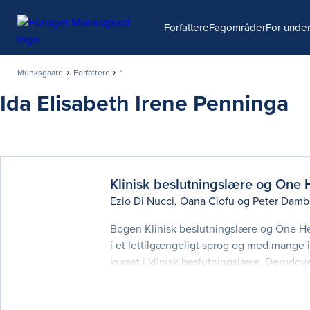
Søg
Forfattere
Fagområder
For under
Munksgaard
Forfattere
*
Ida Elisabeth Irene Penninga
Klinisk beslutningslære og One 
Ezio Di Nucci
,
Oana Ciofu
og
Peter Damb
Bogen Klinisk beslutningslære og One Heal
i et lettilgængeligt sprog og med mange i
kurset i klinisk beslutningslære. Derudov
Bogen består af to