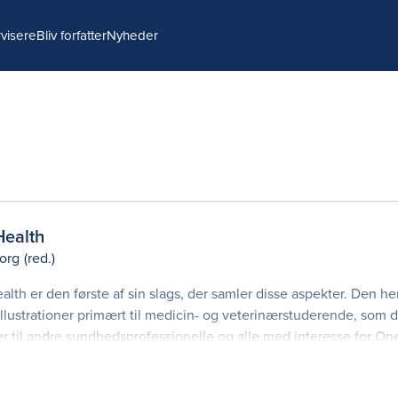
visere
Bliv forfatter
Nyheder
Health
org
(red.)
th er den første af sin slags, der samler disse aspekter. Den h
llustrationer primært til medicin- og veterinærstuderende, som d
er til andre sundhedsprofessionelle og alle med interesse for On