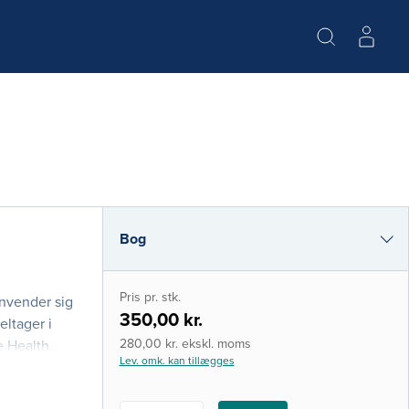
Bog
e-bog
Pris pr. stk.
envender sig
i-bog
350,00 kr.
eltager i
280,00 kr. ekskl. moms
e Health.
Lev. omk. kan tillægges