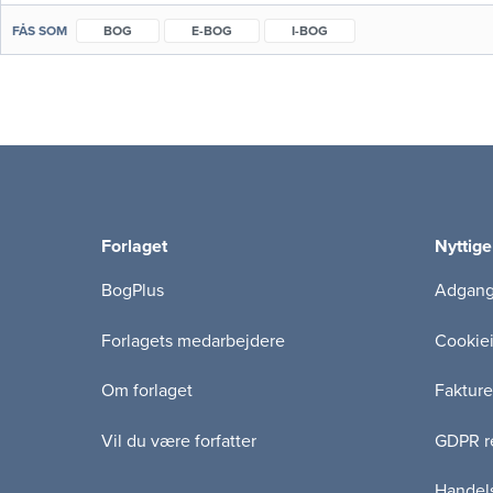
FÅS SOM
BOG
E-BOG
I-BOG
Forlaget
Nyttige
BogPlus
Adgang 
Forlagets medarbejdere
Cookie
Om forlaget
Fakture
Vil du være forfatter
GDPR re
Handels