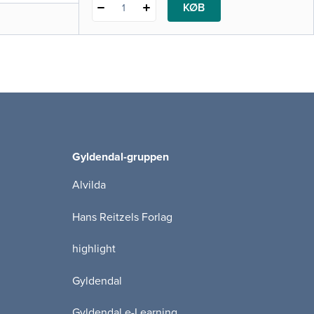
KØB
1
Gyldendal-gruppen
Alvilda
Hans Reitzels Forlag
highlight
Gyldendal
Gyldendal e-Learning