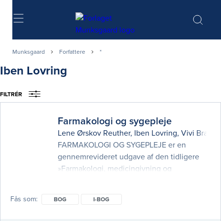
Søg
Munksgaard
Forfattere
*
Iben Lovring
FILTRÉR
Farmakologi og sygepleje
Lene Ørskov Reuther
,
Iben Lovring
,
Vivi Brand
FARMAKOLOGI OG SYGEPLEJE er en
gennemrevideret udgave af den tidligere
»Farmakologi, medicingivning og
sygepleje«. Bogen anlægger et helhedssyn
på lægemiddelhåndtering som en disciplin,
Fås som
BOG
I-BOG
der inkluderer viden om både sygepleje og
farmakologi, og bogen er derfor udformet