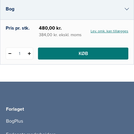
som en lærebog i såvel kernefaget
Bog
sygepleje som redskabsfaget farmakologi.
Bogen er inddelt i fire dele. Del 1 beskriver
lægemidlets vej fra udvikl
i-bog
Pris pr. stk.
480,00 kr.
Lev. omk. kan tillægges
384,00 kr. ekskl. moms
KØB
1
Forlaget
BogPlus