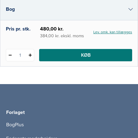
praktisk anvendelse af den teoretiske viden.
Bog
I denne 3. udgave af Klinisk nuklearmedicin
har vi derfor valgt også at
i-bog
Pris pr. stk.
480,00 kr.
Lev. omk. kan tillægges
384,00 kr. ekskl. moms
KØB
1
Forlaget
BogPlus