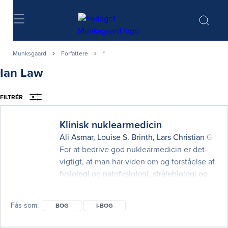
Søg
Munksgaard
Forfattere
*
Ian Law
FILTRÉR
Klinisk nuklearmedicin
Ali Asmar
,
Louise S. Brinth
,
Lars Christian Gorm
For at bedrive god nuklearmedicin er det
vigtigt, at man har viden om og forståelse af
fysiologi og patofysiologi, strålebiologi og
strålehygiejne samt måleteknik og
metodevurdering. Samtidig er læring inden
Fås som
BOG
I-BOG
for specialet i høj grad baseret på
mesterlære, mønstergenkendelse og