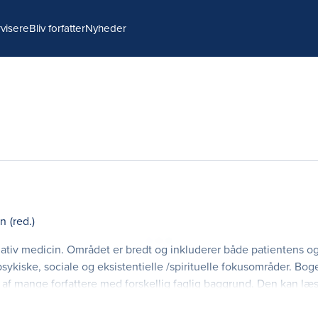
visere
Bliv forfatter
Nyheder
en
(red.)
iativ medicin. Området er bredt og inkluderer både patientens o
psykiske, sociale og eksistentielle /spirituelle fokusområder. B
t af mange forfattere med forskellig faglig baggrund. Den kan læ
belse i et enkelt udvalgt emne, eller som opslagsbog ved en