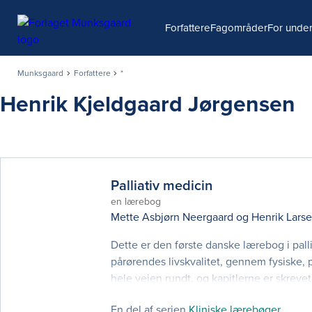
Søg
Forfattere
Fagområder
For under
Munksgaard
Forfattere
*
Henrik Kjeldgaard Jørgensen
Palliativ medicin
en lærebog
Mette Asbjørn Neergaard
og
Henrik Lars
Dette er den første danske lærebog i pall
pårørendes livskvalitet, gennem fysiske, 
hele vejen rundt, og kapitlerne er skreve
fortløbende, men egner sig også til fordy
En del af serien
Kliniske lærebøger