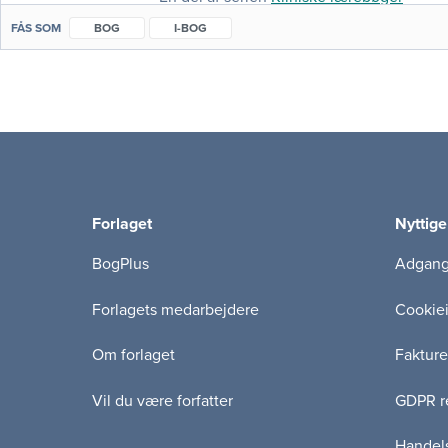
FÅS SOM
BOG
I-BOG
Forlaget
Nyttige
BogPlus
Adgang 
Forlagets medarbejdere
Cookie
Om forlaget
Fakture
Vil du være forfatter
GDPR re
Handels