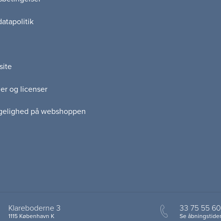
atapolitik
site
er og licenser
gelighed på webshoppen
Klareboderne 3
33 75 55 60
1115 København K
Se åbningstider