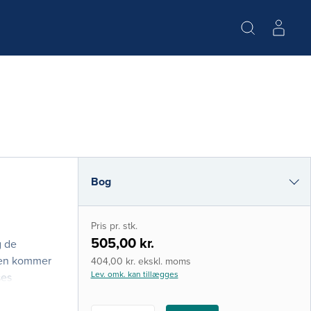
Bog
i-bog
Pris pr. stk.
505,00 kr.
g de
ogen kommer
404,00 kr. ekskl. moms
Lev. omk. kan tillægges
ses