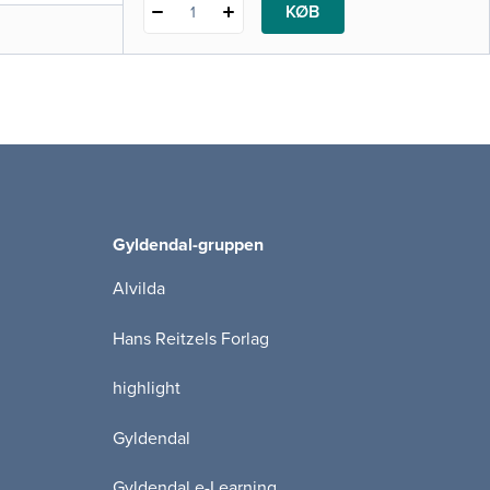
KØB
1
Gyldendal-gruppen
Alvilda
Hans Reitzels Forlag
highlight
Gyldendal
Gyldendal e-Learning